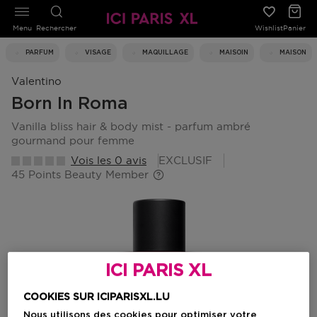
Menu
Rechercher
Wishlist
Panier
PARFUM
VISAGE
MAQUILLAGE
MAISOIN
MAISON
Valentino
Born In Roma
vanilla bliss hair & body mist - parfum ambré
gourmand pour femme
Vois les 0 avis
EXCLUSIF
45 Points Beauty Member
ICI PARIS XL
COOKIES SUR ICIPARISXL.LU
Nous utilisons des cookies pour optimiser votre