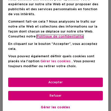
expérience sur notre site Web et pour proposer des
publicités et des services personnalisés en fonction
de vos intérêts.
Comment fait-on cela ? Nous analysons le trafic sur
notre site Web et collectons des informations sur la
façon dont chacun se déplace sur notre site Web.
Consultez notre
Politique de confidentialite
En cliquant sur le bouton “Accepter”, vous acceptez
cela.
Vous pouvez également définir quels cookies sont
Choisissez votre format
placés via l'option
Gérer les cookies
. Vous pouvez
toujours modifier ou retirer votre choix.
100 ML
En stock
100 ML
Accepter
Prix du produit
45,90 €
Refuser
Prix du produit
45,90 €
Gérer les cookies