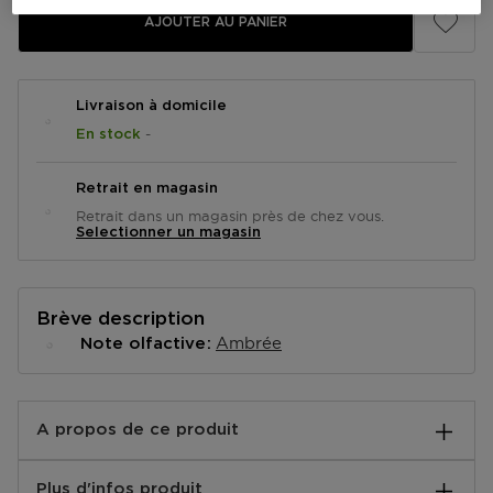
AJOUTER AU PANIER
Livraison à domicile
-
En stock
Retrait en magasin
Retrait dans un magasin près de chez vous.
Selectionner un magasin
Brève description
Ambrée
Note olfactive
A propos de ce produit
Hair & Body Mist Born in Roma Vanilla Bliss de
Plus d'infos produit
Valentino