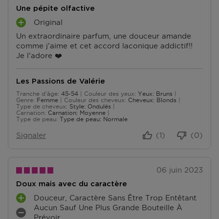
livraison.
Une pépite olfactive
Retourner
Original
A
Un extraordinaire parfum, une douceur amande
V
Retours
comme j'aime et cet accord laconique addictif!!
A
Après réception de votre commande, vous disposez
Je l'adore ❤️
N
de 14 jours pour la retourner (partiellement) ou
T
l'annuler. Après l'annulation, vous disposez d'un délai
A
supplémentaire de 14 jours pour retourner les produits.
Les Passions de Valérie
G
Pour annuler votre commande, vous pouvez nous
Tranche d'âge
45-54
Couleur des yeux
Yeux: Bruns
E
De 45 à 54
contacter ou utiliser
le formulaire de retour
.
Genre
Femme
Couleur des cheveux
Cheveux: Blonds
S
Type de cheveux
Style: Ondulés
Carnation
Carnation: Moyenne
Échange ou retour en magasin
Type de peau
Type de peau: Normale
ous pouvez également retourner ou échanger le
Signaler
(1)
(0)
produit dans un magasin près de chez vous. Vous
n’avez pas besoin de remplir un formulaire de retour
pour cela. Veuillez apporter votre confirmation de
commande avec vous.
06 juin 2023
Doux mais avec du caractère
Accédez à plus d’informations et à la FAQ sur les
retours.
Douceur, Caractère Sans Être Trop Entêtant
A
Aucun Sauf Une Plus Grande Bouteille À
V
I
D'autres questions sur la commande ? Vous pouvez le
Prévoir...