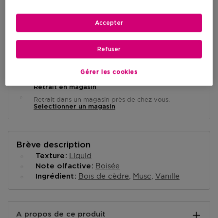
AJOUTER AU PANIER
Accepter
Refuser
Livraison à domicile
-
En stock
Gérer les cookies
Retrait en magasin
Retrait dans un magasin près de chez vous.
Selectionner un magasin
Brève description
Liquid
Texture
Boisée
Note olfactive
Bois de cèdre
Musc
Vanille
Ingrédient
A propos de ce produit