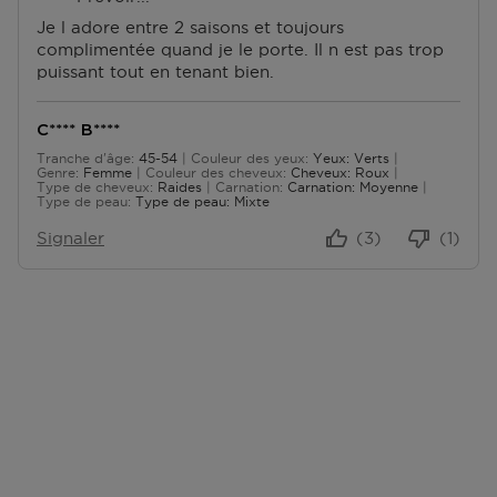
A
N
trouver sur notre page FAQ.
Je l adore entre 2 saisons et toujours
N
C
complimentée quand je le porte. Il n est pas trop
T
O
puissant tout en tenant bien.
A
N
G
V
E
É
C**** B****
S
N
Tranche d'âge
45-54
Couleur des yeux
Yeux: Verts
De 45 à 54
I
Genre
Femme
Couleur des cheveux
Cheveux: Roux
Type de cheveux
Raides
Carnation
Carnation: Moyenne
E
Type de peau
Type de peau: Mixte
N
Signaler
(3)
(1)
T
S