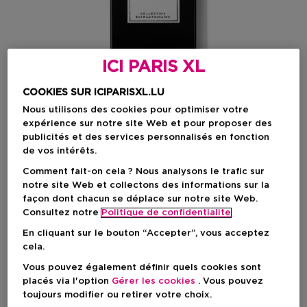
ICI PARIS XL
COOKIES SUR ICIPARISXL.LU
Nous utilisons des cookies pour optimiser votre
expérience sur notre site Web et pour proposer des
publicités et des services personnalisés en fonction
de vos intérêts.
Choisissez votre format
Comment fait-on cela ? Nous analysons le trafic sur
notre site Web et collectons des informations sur la
façon dont chacun se déplace sur notre site Web.
75 ML
En stock
Consultez notre
Politique de confidentialite
75 ML
En cliquant sur le bouton “Accepter”, vous acceptez
Prix du produit
157,90 €
cela.
Vous pouvez également définir quels cookies sont
Prix du produit
157,90 €
placés via l'option
Gérer les cookies
. Vous pouvez
toujours modifier ou retirer votre choix.