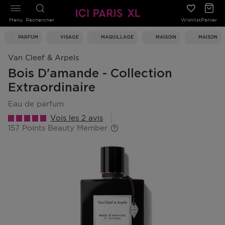
Menu
Rechercher
Wishlist
Panier
PARFUM
VISAGE
MAQUILLAGE
MAISOIN
MAISON
Van Cleef & Arpels
Bois D'amande - Collection
Extraordinaire
eau de parfum
Vois les 2 avis
157 Points Beauty Member