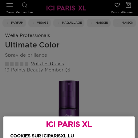
Menu
Rechercher
Wishlist
Panier
PARFUM
VISAGE
MAQUILLAGE
MAISOIN
MAISON
Wella Professionals
Ultimate Color
spray de brillance
Vois les 0 avis
19 Points Beauty Member
ICI PARIS XL
COOKIES SUR ICIPARISXL.LU