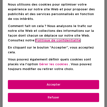
Nous utilisons des cookies pour optimiser votre
expérience sur notre site Web et pour proposer des
publicités et des services personnalisés en fonction
de vos intérêts.
Comment fait-on cela ? Nous analysons le trafic sur
notre site Web et collectons des informations sur la
façon dont chacun se déplace sur notre site Web.
Consultez notre
Politique de confidentialite
En cliquant sur le bouton “Accepter”, vous acceptez
cela.
Choisissez votre format
Vous pouvez également définir quels cookies sont
95 ML
En stock
placés via l'option
Gérer les cookies
. Vous pouvez
toujours modifier ou retirer votre choix.
95 ML
Prix promotionnel
19,53 €
Prix du produit
27,90 €
Accepter
Prix promotionnel
19,53 €
Refuser
Prix du produit
27,90 €
-30%