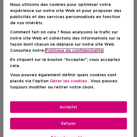
Nous utilisons des cookies pour optimiser votre
expérience sur notre site Web et pour proposer des
publicités et des services personnalisés en fonction
de vos intérêts.
Comment fait-on cela ? Nous analysons le trafic sur
notre site Web et collectons des informations sur la
façon dont chacun se déplace sur notre site Web.
Consultez notre
Politique de confidentialite
En cliquant sur le bouton “Accepter”, vous acceptez
cela.
Choisissez votre format
Vous pouvez également définir quels cookies sont
100 ML
En stock
placés via l'option
Gérer les cookies
. Vous pouvez
toujours modifier ou retirer votre choix.
100 ML
Prix du produit
24,50 €
Accepter
Prix du produit
24,50 €
Refuser