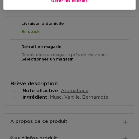
AJOUTER AU PANIER
Gérer les cookies
Livraison à domicile
-
En stock
Retrait en magasin
Retrait dans un magasin près de chez vous.
Selectionner un magasin
Brève description
Aromatique
Note olfactive
Musc
Vanille
Bergamote
Ingrédient
A propos de ce produit
Atelier Rebul Mocha Mood Hair and Body Mist est un
Plus d'infos produit
parfum chaud et gourmand qui vous emmène vers la