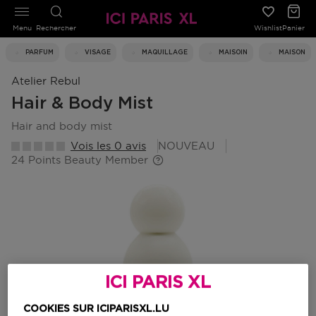
Menu
Rechercher
Wishlist
Panier
PARFUM
VISAGE
MAQUILLAGE
MAISOIN
MAISON
Atelier Rebul
Hair & Body Mist
hair and body mist
Vois les 0 avis
NOUVEAU
24 Points Beauty Member
ICI PARIS XL
COOKIES SUR ICIPARISXL.LU