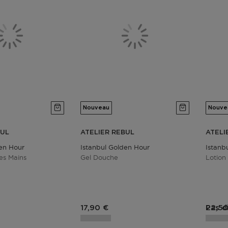
Nouveau
Nouve
BUL
ATELIER REBUL
ATELI
den Hour
Istanbul Golden Hour
Istanb
es Mains
Gel Douche
Lotion
duit
Prix du produit
Prix 
17,90 €
Pas d
22,50