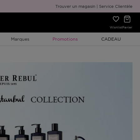
Emballage cadeau gratuit
Trouver un magasin
Service Clientèle
Wishlist
Panier
Promotion À Durée Limitée
Promotion À Duré
Marques
Promotions
CADEAU