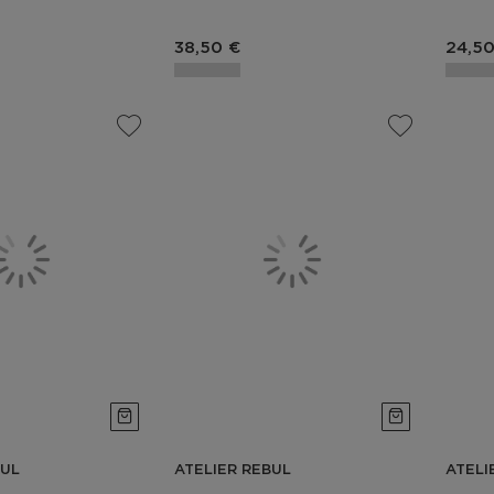
duit
Prix du produit
Prix 
38,50 €
24,50
BUL
ATELIER REBUL
ATELI