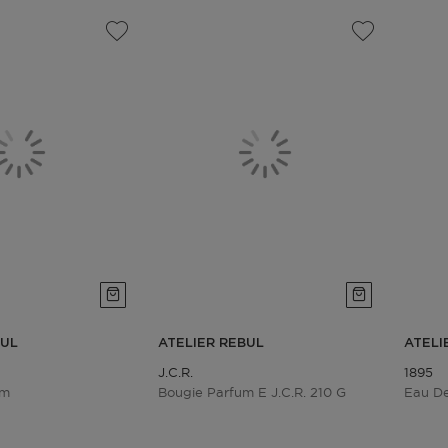
BUL
ATELIER REBUL
ATELI
J.c.r.
1895
um
Bougie Parfum E J.c.r. 210 G
Eau D