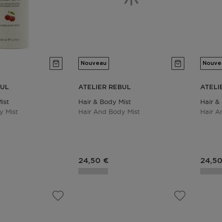
Nouveau
Nouve
BUL
ATELIER REBUL
ATELI
ist
Hair & Body Mist
Hair &
y Mist
Hair And Body Mist
Hair A
duit
Prix du produit
Prix 
24,50 €
24,50