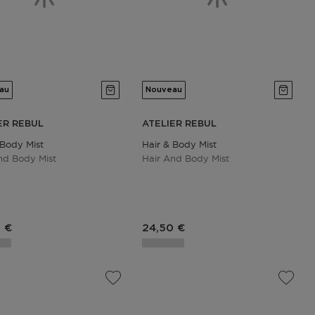
au
Nouveau
ER REBUL
ATELIER REBUL
 Body Mist
Hair & Body Mist
nd Body Mist
Hair And Body Mist
du produit
Prix du produit
 €
24,50 €