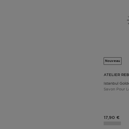
Nouveau
ATELIER RE
Istanbul Gol
Savon Pour L
Prix du pro
17,90 €