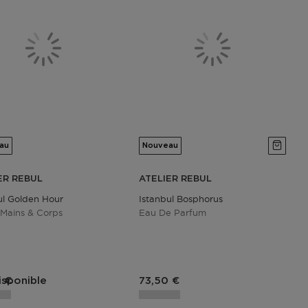
au
Nouveau
ER REBUL
ATELIER REBUL
ul Golden Hour
Istanbul Bosphorus
 Mains & Corps
Eau De Parfum
du produit
Prix du produit
isponible
 €
73,50 €