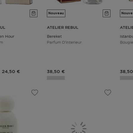
Nouveau
Nouve
BUL
ATELIER REBUL
ATELI
den Hour
Bereket
Istanb
um
Parfum D'interieur
Bougi
Prix du produit
Prix du produit
Prix 
24,50 €
38,50 €
38,50