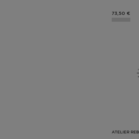
Prix du pro
73,50 €
ATELIER RE