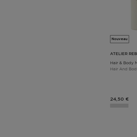
Nouveau
ATELIER RE
Hair & Body M
Hair And Bod
Prix du pro
24,50 €