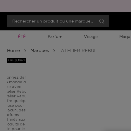
Promotion À Durée Limitée
ÉTÉ
Parfum
Visage
Maqui
Home
Marques
ATELIER REBUL
Plongez dans
un monde de
luxe avec
Atelier Rebul
Atelier Rebul
offre quelque
chose pour
chacun, des
parfums
raffinés aux
produits de
soin pour le