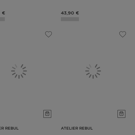
du produit
Prix du produit
 €
43,90 €
ER REBUL
ATELIER REBUL