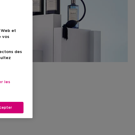
e Web et
e vos
lectons des
sultez
r les
cepter