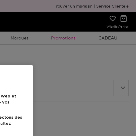
Emballage cadeau gratuit
Trouver un magasin
Service Clientèle
Wishlist
Panier
Promotion À Durée Limitée
Promotion À Duré
Marques
Promotions
CADEAU
e Web et
e vos
lectons des
sultez