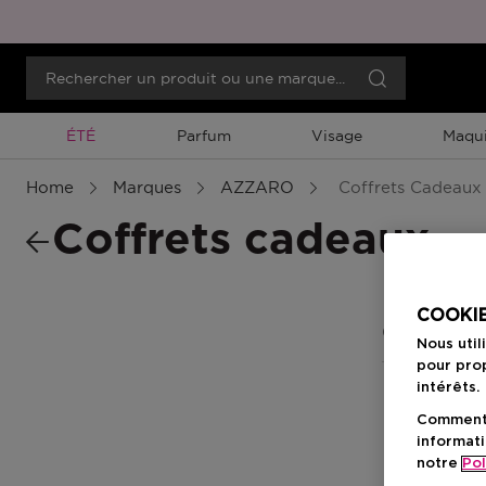
Promotion À Durée Limitée
ÉTÉ
Parfum
Visage
Maqui
Home
Marques
AZZARO
Coffrets Cadeaux
Coffrets cadeaux
COOKIE
0 Résultats
Nous util
pour prop
intérêts.
Comment f
informati
notre
Pol