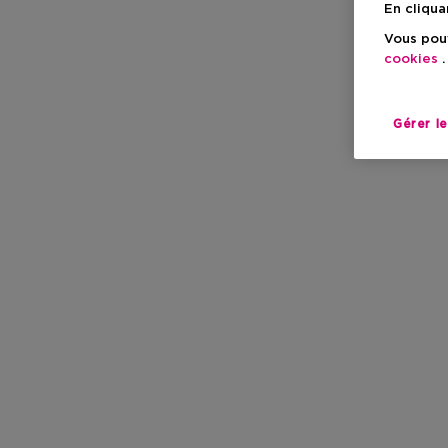
En cliqua
Vous pouv
cookies
.
Gérer l