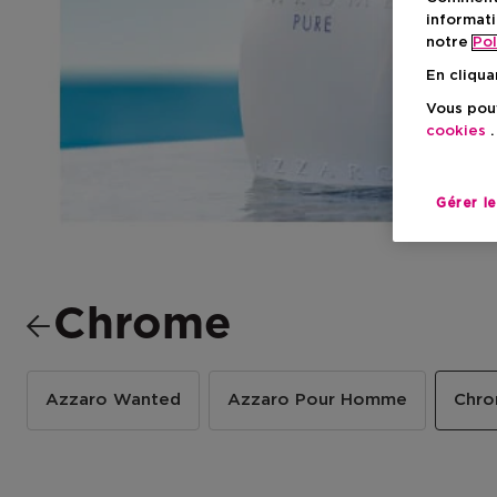
informati
notre
Pol
En cliqua
Vous pouv
cookies
.
Gérer l
Chrome
Azzaro Wanted
Azzaro Pour Homme
Chr