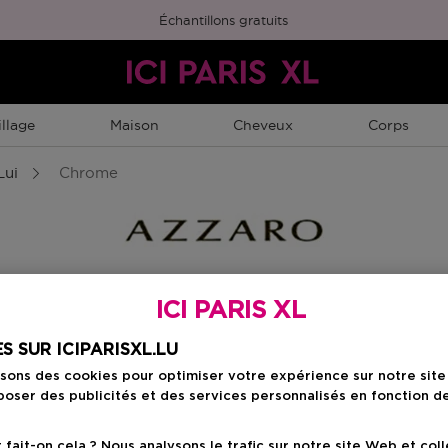
Échantillons gratuits
llage
Maison
Cheveux
Corps
Lui
Chrome
ICI PARIS XL
S SUR ICIPARISXL.LU
isons des cookies pour optimiser votre expérience sur notre sit
oser des publicités et des services personnalisés en fonction d
ait-on cela ? Nous analysons le trafic sur notre site Web et col