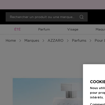
Promotion À Durée Limitée
ÉTÉ
Parfum
Visage
Maqui
Menu
Home
Marques
AZZARO
Parfums
Pour 
COOKIE
Nous util
pour prop
intérêts.
Comment f