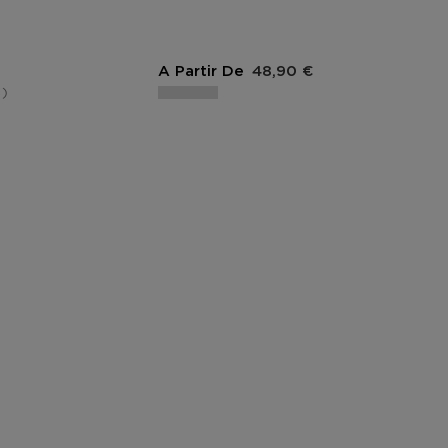
duit
Prix du produit
A Partir De
48,90 €
4