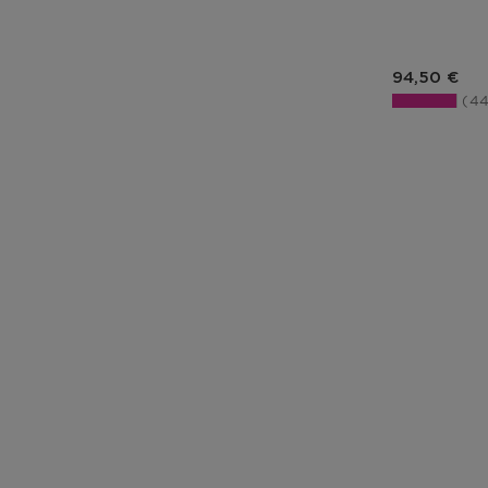
Prix du pro
94,50 €
4