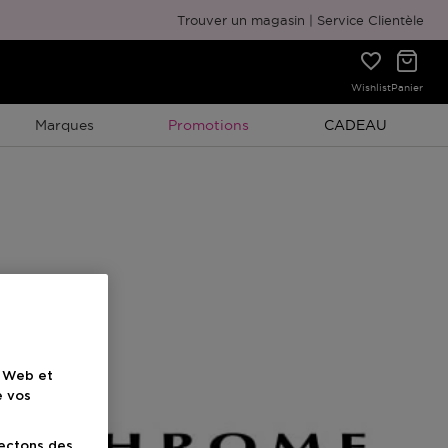
Emballage cadeau gratuit
Trouver un magasin
Service Clientèle
Wishlist
Panier
Promotion À Durée Limitée
Promotion À Duré
Marques
Promotions
CADEAU
e Web et
e vos
lectons des