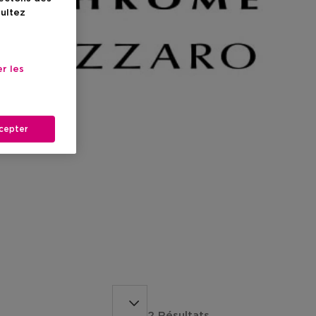
sultez
r les
cepter
2 Résultats