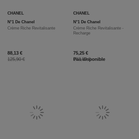
CHANEL
CHANEL
N°1 De Chanel
N°1 De Chanel
Crème Riche Revitalisante
Crème Riche Revitalisante -
Recharge
Prix promotionnel
Prix promotionnel
88,13 €
75,25 €
Prix du produit
Prix du produit
125,90 €
Pas disponible
107,50 €