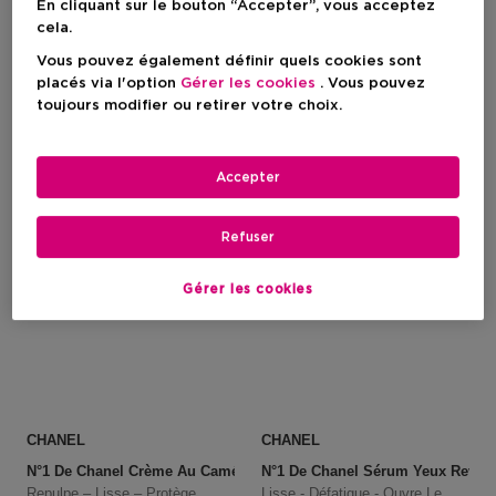
En cliquant sur le bouton “Accepter”, vous acceptez
cela.
Prix promotionnel
Prix promotionnel
82,95 €
88,13 €
Prix du produit
Prix du produit
118,50 €
125,90 €
Vous pouvez également définir quels cookies sont
placés via l'option
Gérer les cookies
. Vous pouvez
toujours modifier ou retirer votre choix.
Accepter
Refuser
Gérer les cookies
CHANEL
CHANEL
N°1 De Chanel Crème Au Camélia Rouge - Recharge
N°1 De Chanel Sérum Yeux Revital
Repulpe – Lisse – Protège
Lisse - Défatigue - Ouvre Le