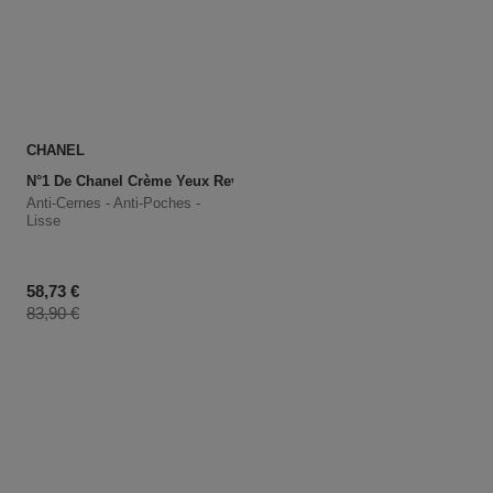
CHANEL
N°1 De Chanel Crème Yeux Revitalisante
Anti-Cernes - Anti-Poches -
Lisse
Prix promotionnel
58,73 €
Prix du produit
83,90 €