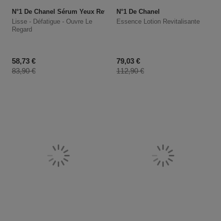
N°1 De Chanel Sérum Yeux Revitalisant – Recharge
N°1 De Chanel
Lisse - Défatigue - Ouvre Le
Essence Lotion Revitalisante
Regard
Prix promotionnel
Prix promotionnel
58,73 €
79,03 €
Prix du produit
Prix du produit
83,90 €
112,90 €