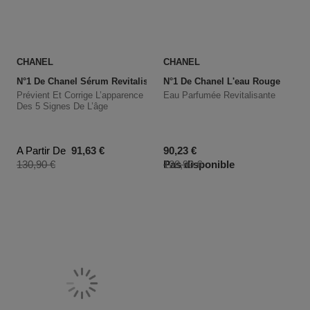
CHANEL
CHANEL
N°1 De Chanel Sérum Revitalisant
N°1 De Chanel L'eau Rouge
Prévient Et Corrige L’apparence
Eau Parfumée Revitalisante
Des 5 Signes De L’âge
Prix promotionnel
Prix promotionnel
A Partir De
91,63 €
90,23 €
Prix du produit
Prix du produit
130,90 €
Pas disponible
128,90 €