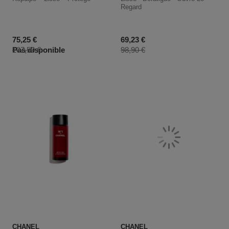
Regard
Prix promotionnel
Prix promotionnel
75,25 €
69,23 €
Prix du produit
Prix du produit
Pas disponible
107,50 €
98,90 €
CHANEL
CHANEL