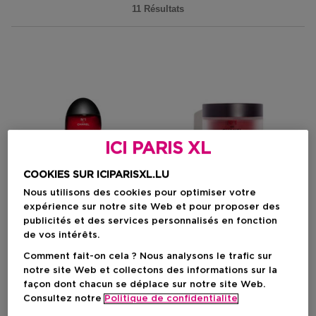
11 Résultats
ICI PARIS XL
COOKIES SUR ICIPARISXL.LU
Nous utilisons des cookies pour optimiser votre
expérience sur notre site Web et pour proposer des
publicités et des services personnalisés en fonction
de vos intérêts.
CHANEL
CHANEL
Comment fait-on cela ? Nous analysons le trafic sur
N°1 De Chanel Sérum-En-Brume Au Camélia Rouge
N°1 De Chanel Crème Au Camélia
notre site Web et collectons des informations sur la
Protège – Apaise – Ravive
Repulpe – Lisse – Protège
façon dont chacun se déplace sur notre site Web.
L’éclat
Consultez notre
Politique de confidentialite