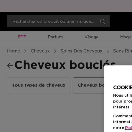
Promotion À Durée Limitée
ÉTÉ
Parfum
Visage
Maqui
Home
Cheveux
Soins Des Cheveux
Sans Ri
Cheveux bouclés
Tous types de cheveux
Cheveux bouclés
C
COOKIE
Nous util
pour prop
intérêts.
2 Résultats
Comment f
informati
notre
Pol