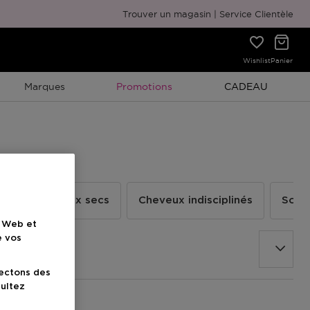
Emballage cadeau gratuit
Trouver un magasin
Service Clientèle
Wishlist
Panier
Promotion À Durée Limitée
Promotion À Duré
Marques
Promotions
CADEAU
s
Cheveux secs
Cheveux indisciplinés
Solei
e Web et
e vos
lectons des
sultez