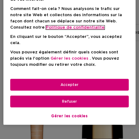
Comment fait-on cela ? Nous analysons le trafic sur
Bases & Enlumineurs
notre site Web et collectons des informations sur la
façon dont chacun se déplace sur notre site Web.
Consultez notre
Politique de confidentialite
Bases & Enlumineurs
Fonds de teint
Blushes
En cliquant sur le bouton “Accepter”, vous acceptez
cela.
Vous pouvez également définir quels cookies sont
placés via l'option
Gérer les cookies
. Vous pouvez
Filtrer
toujours modifier ou retirer votre choix.
2 Résultats
Accepter
Refuser
Gérer les cookies