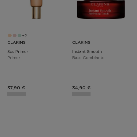
2
CLARINS
CLARINS
Sos Primer
Instant Smooth
Primer
Base Comblante
Prix du produit
Prix du produit
37,90 €
34,90 €