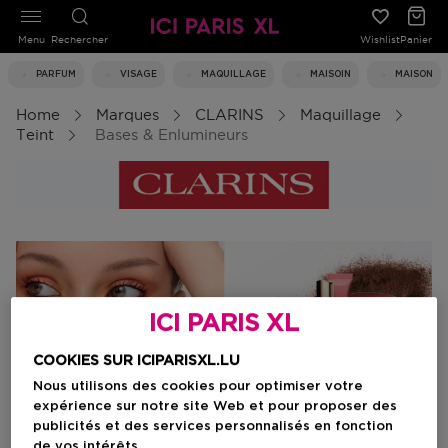
Menu
Rechercher
Wishlist
Panier
PARFUM
VISAGE
MAQUILLAGE
MAISOIN
MAISON
Home
Marques
CLARINS
Maquillage
Teint
Bases & Enlumineurs
ICI PARIS XL
COOKIES SUR ICIPARISXL.LU
Nous utilisons des cookies pour optimiser votre
expérience sur notre site Web et pour proposer des
publicités et des services personnalisés en fonction
de vos intérêts.