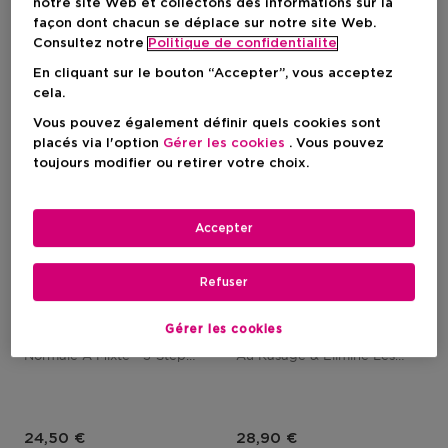
notre site Web et collectons des informations sur la
façon dont chacun se déplace sur notre site Web.
Consultez notre
Politique de confidentialite
En cliquant sur le bouton “Accepter”, vous acceptez
cela.
Vous pouvez également définir quels cookies sont
placés via l'option
Gérer les cookies
. Vous pouvez
toujours modifier ou retirer votre choix.
Accepter
Refuser
CLINIQUE
CLINIQUE
Clinique For Men™ Exfoliating Tonic
Clinique For Men™ Face Scrub
Gérer les cookies
Lotion Exfoliante - Peau
Gommage Visage - Prépare
Normale À Mixte - 3-Step
Au Rasage & Elimine Les
System
Impuretés
Prix du produit
Prix du produit
24,50 €
28,90 €