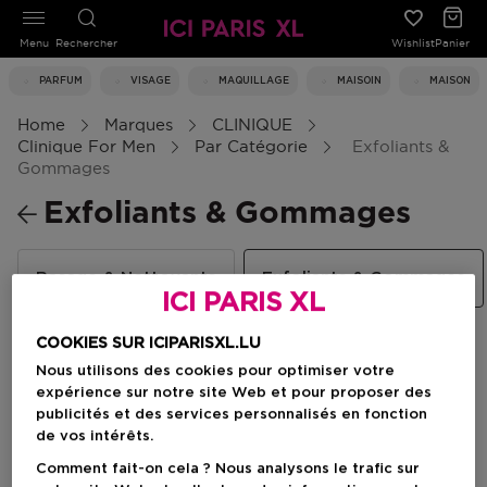
Menu
Rechercher
Wishlist
Panier
PARFUM
VISAGE
MAQUILLAGE
MAISOIN
MAISON
Home
Marques
CLINIQUE
Clinique For Men
Par Catégorie
Exfoliants &
Gommages
Exfoliants & Gommages
Rasage & Nettoyants
Exfoliants & Gommages
ICI PARIS XL
COOKIES SUR ICIPARISXL.LU
Filtrer
Nous utilisons des cookies pour optimiser votre
expérience sur notre site Web et pour proposer des
publicités et des services personnalisés en fonction
2 Résultats
de vos intérêts.
Comment fait-on cela ? Nous analysons le trafic sur