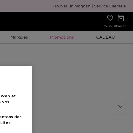
Emballage cadeau gratuit
Trouver un magasin
Service Clientèle
Wishlist
Panier
Promotion À Durée Limitée
Promotion À Duré
Marques
Promotions
CADEAU
e Web et
e vos
lectons des
sultez