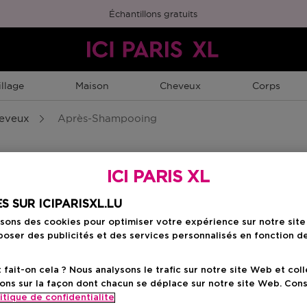
Échantillons gratuits
llage
Maison
Cheveux
Corps
heveux
Après-Shampooing
ICI PARIS XL
S SUR ICIPARISXL.LU
isons des cookies pour optimiser votre expérience sur notre sit
oser des publicités et des services personnalisés en fonction d
ait-on cela ? Nous analysons le trafic sur notre site Web et col
ons sur la façon dont chacun se déplace sur notre site Web. Con
itique de confidentialite