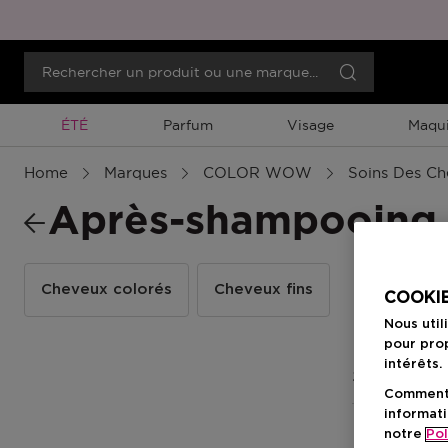
Promotion À Durée Limitée
ÉTÉ
Parfum
Visage
Maqui
Home
Marques
COLOR WOW
Soins Des C
Après-shampooing
Cheveux colorés
Cheveux fins
COOKIE
Nous util
pour prop
intérêts.
2 Résultats
Comment f
informati
notre
Pol