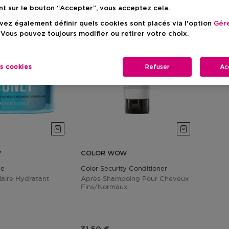
nt sur le bouton “Accepter”, vous acceptez cela.
ez également définir quels cookies sont placés via l'option
Gére
 Vous pouvez toujours modifier ou retirer votre choix.
es cookies
Refuser
Ac
W
COLOR WOW
ue
Color Security Conditioner
laire Hydratant
Après-Shampoing Pour Cheveux
Fins/normaux
duit
Prix du produit