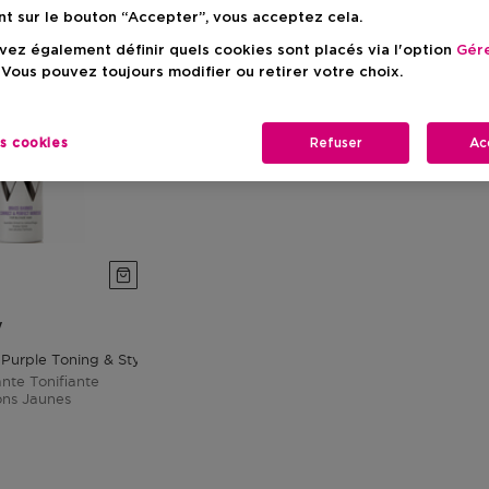
nt sur le bouton “Accepter”, vous acceptez cela.
ez également définir quels cookies sont placés via l'option
Gére
 Vous pouvez toujours modifier ou retirer votre choix.
es cookies
Refuser
Ac
W
 Purple Toning & Styling Foam
nte Tonifiante
ons Jaunes
duit