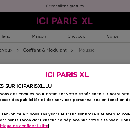
Échantillons gratuits
llage
Maison
Cheveux
Corps
heveux
Coiffant & Modulant
Mousse
ICI PARIS XL
S SUR ICIPARISXL.LU
isons des cookies pour optimiser votre expérience sur notre sit
oser des publicités et des services personnalisés en fonction d
ait-on cela ? Nous analysons le trafic sur notre site Web et col
ons sur la façon dont chacun se déplace sur notre site Web. Con
itique de confidentialite