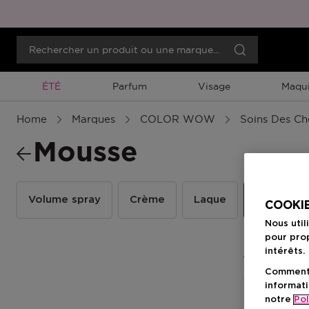
Promotion À Durée Limitée
ÉTÉ
Parfum
Visage
Maqui
Home
Marques
COLOR WOW
Soins Des C
Mousse
Volume spray
Crème
Laque
Mousse
COOKIE
Nous util
pour prop
intérêts.
1 Résultats
Comment f
informati
notre
Pol