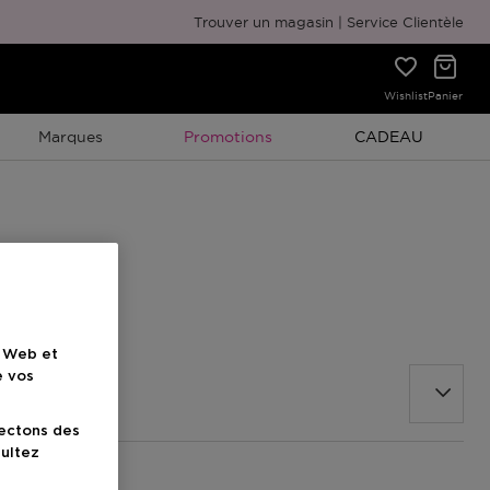
Emballage cadeau gratuit
Trouver un magasin
Service Clientèle
Wishlist
Panier
Promotion À Durée Limitée
Promotion À Duré
Marques
Promotions
CADEAU
e Web et
e vos
lectons des
sultez