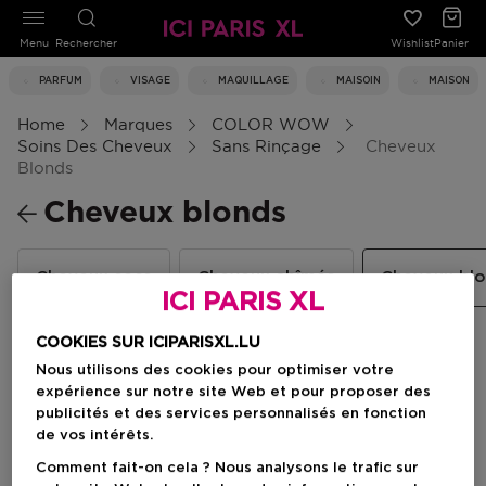
Menu
Rechercher
Wishlist
Panier
PARFUM
VISAGE
MAQUILLAGE
MAISOIN
MAISON
Home
Marques
COLOR WOW
Soins Des Cheveux
Sans Rinçage
Cheveux
Blonds
Cheveux blonds
Cheveux secs
Cheveux abîmés
Cheveux bl
ICI PARIS XL
COOKIES SUR ICIPARISXL.LU
Filtrer
Nous utilisons des cookies pour optimiser votre
expérience sur notre site Web et pour proposer des
publicités et des services personnalisés en fonction
1 Résultats
de vos intérêts.
Comment fait-on cela ? Nous analysons le trafic sur