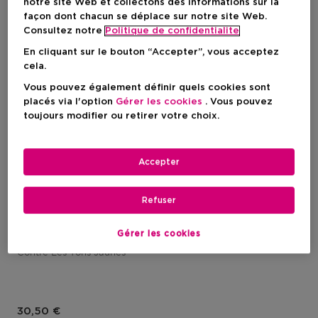
notre site Web et collectons des informations sur la
façon dont chacun se déplace sur notre site Web.
Consultez notre
Politique de confidentialite
En cliquant sur le bouton “Accepter”, vous acceptez
cela.
Vous pouvez également définir quels cookies sont
placés via l'option
Gérer les cookies
. Vous pouvez
toujours modifier ou retirer votre choix.
Accepter
Refuser
COLOR WOW
Color Control Purple Toning & Styling Foam
Gérer les cookies
Mousse Coiffante Tonifiante
Contre Les Tons Jaunes
Prix du produit
30,50 €