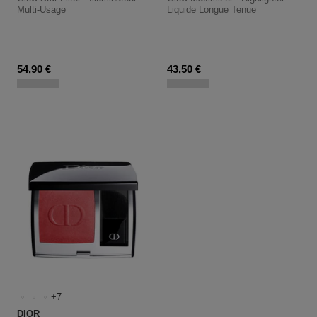
Multi-Usage
Liquide Longue Tenue
Prix du produit
Prix du produit
54,90 €
43,50 €
7
DIOR