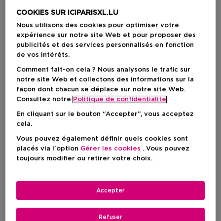
5 Résultats
COOKIES SUR ICIPARISXL.LU
Nous utilisons des cookies pour optimiser votre
expérience sur notre site Web et pour proposer des
publicités et des services personnalisés en fonction
de vos intérêts.
Comment fait-on cela ? Nous analysons le trafic sur
notre site Web et collectons des informations sur la
façon dont chacun se déplace sur notre site Web.
Consultez notre
Politique de confidentialite
En cliquant sur le bouton “Accepter”, vous acceptez
cela.
Vous pouvez également définir quels cookies sont
placés via l'option
Gérer les cookies
. Vous pouvez
toujours modifier ou retirer votre choix.
3
1
DIOR
DIOR
Dior Forever Blush Soft Filter
Dior Forever Glow Luminizer - Lo
Accepter
Blush Liquide Fouetté - Fini Mat
Highlighter Longue Tenue -
Lumineux
Infusé D'acide Hyaluronique
Refuser