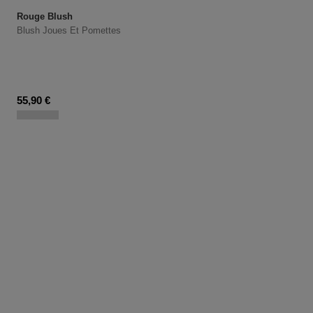
Rouge Blush
Blush Joues Et Pomettes
Prix du produit
55,90 €