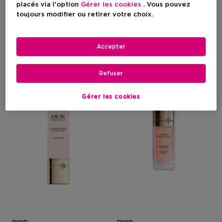
Baume-En-Huile D'exception -
Mousse Nettoyante Confort
placés via l'option
Gérer les cookies
. Vous pouvez
Visage, Yeux Et Lèvres
D'exception Visage
toujours modifier ou retirer votre choix.
Accepter
Prix du produit
Prix du produit
103,50 €
107,90 €
Refuser
Gérer les cookies