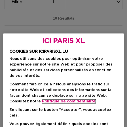
Filtrer
10 Résultats
ICI PARIS XL
COOKIES SUR ICIPARISXL.LU
Nous utilisons des cookies pour optimiser votre
expérience sur notre site Web et pour proposer des
publicités et des services personnalisés en fonction
de vos intérêts.
Comment fait-on cela ? Nous analysons le trafic sur
notre site Web et collectons des informations sur la
façon dont chacun se déplace sur notre site Web.
Nouveau
Nouveau
Consultez notre
Politique de confidentialite
En cliquant sur le bouton “Accepter”, vous acceptez
DIOR
DIOR
cela.
Dior Prestige Le Baume Démaquillant
Dior Prestige La Mousse Micellai
Vous pouvez également définir quels cookies sont