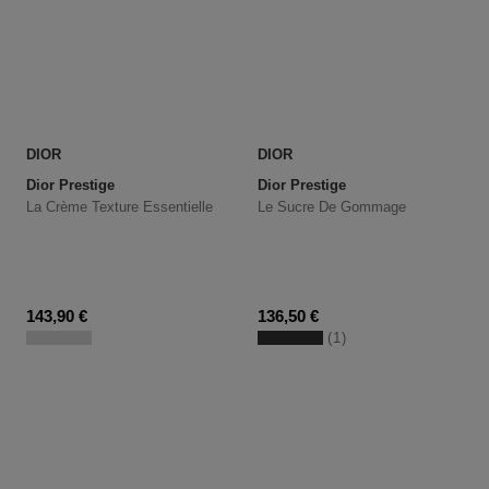
DIOR
DIOR
Dior Prestige
Dior Prestige
La Crème Texture Essentielle
Le Sucre De Gommage
Prix du produit
Prix du produit
143,90 €
136,50 €
1