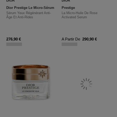
DIOR
DIOR
Prestige
Dior Prestige Le Micro-Sérum De Rose Yeux Activated - 
Sérum Yeux Régénérant Anti-
La Micro-Huile De Rose
Âge Et Anti-Rides
Activated Serum
Prix du produit
Prix du produit
276,90 €
A Partir De
290,90 €