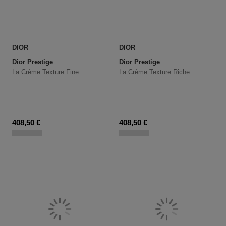
DIOR
DIOR
Dior Prestige
Dior Prestige
La Crème Texture Fine
La Crème Texture Riche
Prix du produit
Prix du produit
408,50 €
408,50 €