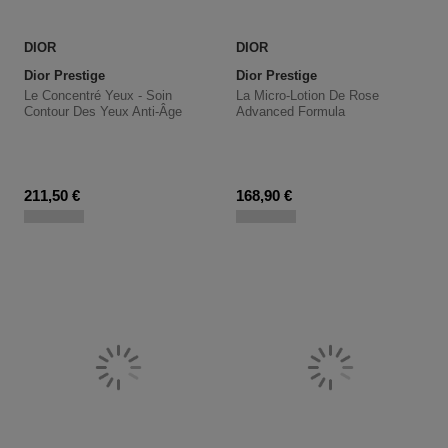
DIOR
DIOR
Dior Prestige
Dior Prestige
Le Concentré Yeux - Soin
La Micro-Lotion De Rose
Contour Des Yeux Anti-Âge
Advanced Formula
Prix du produit
Prix du produit
211,50 €
168,90 €