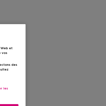
e Web et
e vos
lectons des
sultez
r les