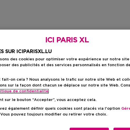
ICI PARIS XL
S SUR ICIPARISXL.LU
isons des cookies pour optimiser votre expérience sur notre sit
oser des publicités et des services personnalisés en fonction d
ait-on cela ? Nous analysons le trafic sur notre site Web et col
ons sur la façon dont chacun se déplace sur notre site Web. Con
itique de confidentialite
nt sur le bouton “Accepter”, vous acceptez cela.
ez également définir quels cookies sont placés via l'option
Gére
 Vous pouvez toujours modifier ou retirer votre choix.