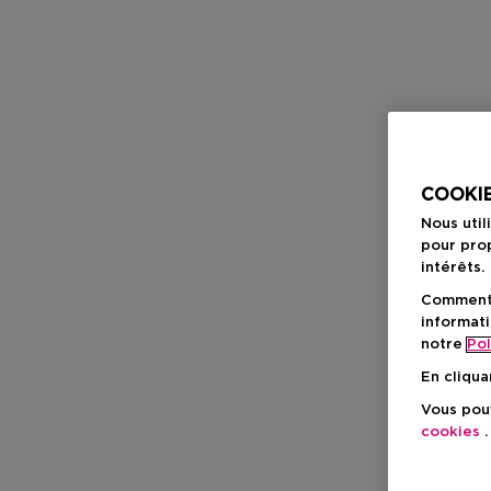
COOKIE
Nous util
pour prop
intérêts.
Comment f
informati
notre
Pol
En cliqua
Vous pouv
cookies
.