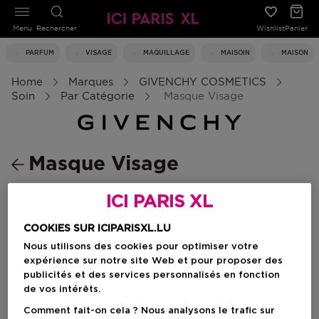
Menu
Rechercher
Wishlist
Panier
PARFUM
VISAGE
MAQUILLAGE
MAISOIN
MAISON
Home
Marques
GIVENCHY COSMETICS
Soin
Par Catégorie
Masque Visage
Masque Visage
ICI PARIS XL
Crème De Jour
Masque Visage
COOKIES SUR ICIPARISXL.LU
Nous utilisons des cookies pour optimiser votre
expérience sur notre site Web et pour proposer des
Filtrer
publicités et des services personnalisés en fonction
de vos intérêts.
1 Résultats
Comment fait-on cela ? Nous analysons le trafic sur