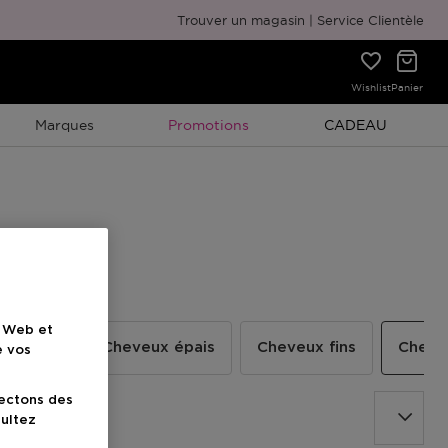
Emballage cadeau gratuit
Trouver un magasin
Service Clientèle
Wishlist
Panier
Promotion À Durée Limitée
Promotion À Duré
Marques
Promotions
CADEAU
e Web et
bouclés
Cheveux épais
Cheveux fins
Cheve
e vos
lectons des
sultez