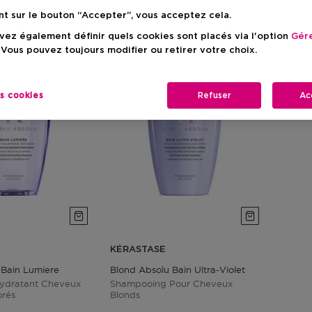
nt sur le bouton “Accepter”, vous acceptez cela.
ez également définir quels cookies sont placés via l'option
Gére
 Vous pouvez toujours modifier ou retirer votre choix.
es cookies
Refuser
Ac
KÉRASTASE
 Bain Lumiere
Blond Absolu Bain Ultra-Violet
ydratant Cheveux
Shampooing Pour Cheveux
orés
Blonds