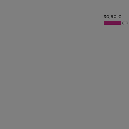
Prix du pro
30,90 €
1