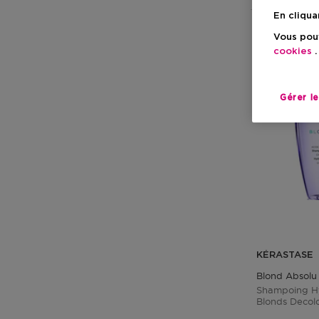
En cliqua
Vous pouv
cookies
.
Gérer l
KÉRASTASE
Blond Absolu
Shampoing H
Blonds Decol