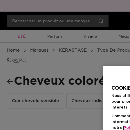
Promotion À Durée Limitée
ÉTÉ
Parfum
Visage
Maqui
Home
Marques
KÉRASTASE
Type De Produ
Cheveux colorés
COOKIE
Nous util
Cuir chevelu sensible
Cheveux indisciplinés
pour prop
intérêts.
Comment f
informati
2 Résultats
notre
Pol