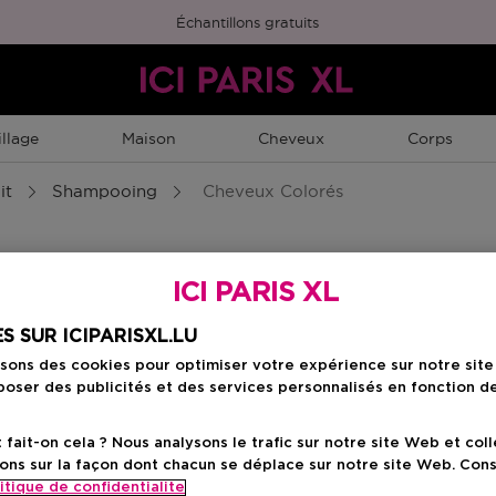
Échantillons gratuits
llage
Maison
Cheveux
Corps
it
Shampooing
Cheveux Colorés
ICI PARIS XL
S SUR ICIPARISXL.LU
isons des cookies pour optimiser votre expérience sur notre sit
Tous types de cheveux
cheveux secs
Cheveux 
oser des publicités et des services personnalisés en fonction d
ait-on cela ? Nous analysons le trafic sur notre site Web et col
ons sur la façon dont chacun se déplace sur notre site Web. Con
itique de confidentialite