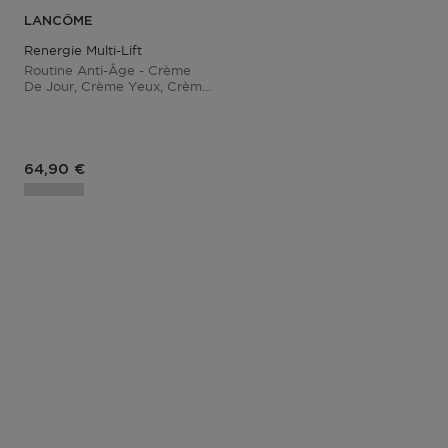
LANCÔME
Renergie Multi-Lift
Routine Anti-Âge - Crème
De Jour, Crème Yeux, Crème
De Nuit
Prix du produit
64,90 €