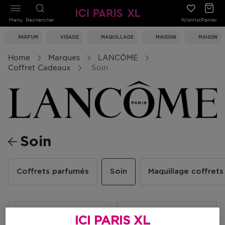
Menu
Rechercher
Wishlist
Panier
PARFUM
VISAGE
MAQUILLAGE
MAISOIN
MAISON
Home
Marques
LANCÔME
Coffret Cadeaux
Soin
Soin
Coffrets parfumés
Soin
Maquillage coffrets
Filtrer
ICI PARIS XL