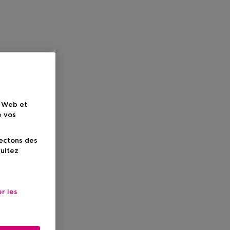
e Web et
e vos
lectons des
sultez
r les