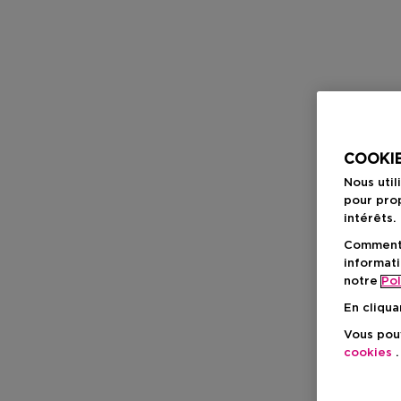
COOKIE
Nous util
pour prop
intérêts.
Comment f
informati
notre
Pol
En cliqua
Vous pouv
cookies
.