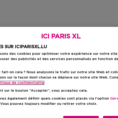
ICI PARIS XL
S SUR ICIPARISXL.LU
isons des cookies pour optimiser votre expérience sur notre sit
oser des publicités et des services personnalisés en fonction d
ait-on cela ? Nous analysons le trafic sur notre site Web et col
ons sur la façon dont chacun se déplace sur notre site Web. Con
itique de confidentialite
nt sur le bouton “Accepter”, vous acceptez cela.
ez également définir quels cookies sont placés via l'option
Gére
 Vous pouvez toujours modifier ou retirer votre choix.