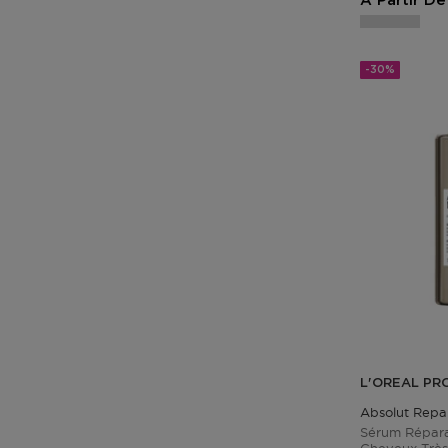
A Partir De
-30%
L'OREAL PR
Absolut Repai
Sérum Répara