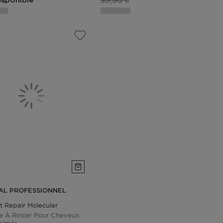
 €
39,90 €
isponible
AL PROFESSIONNEL
t Repair Molecular
 À Rincer Pour Cheveux