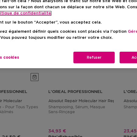
ait-on cela ? Nous analysons le trafic sur notre site Web et col
ons sur la façon dont chacun se déplace sur notre site Web. Con
itique de confidentialite
nt sur le bouton “Accepter”, vous acceptez cela.
ez également définir quels cookies sont placés via l'option
Gére
 Vous pouvez toujours modifier ou retirer votre choix.
es cookies
Refuser
Ac
OFESSIONNEL
L'OREAL PROFESSIONNEL
L'ORE
r Molecular
Absolut Repair Molecular Hair Repair Discove
Absolu
e - Pour Tous Types
Shampooing, Sérum, Masque
Shampo
Abîmés
Sans-Rinçage
Prix promotionnel
Prix 
34,93 €
23,45
Prix du produit
Prix 
Prix du produit