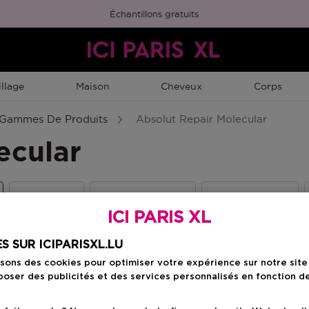
Échantillons gratuits
llage
Maison
Cheveux
Corps
Gammes De Produits
Absolut Repair Molecular
ecular
Blondifier
Curl Expression
Liss Unlimited
ICI PARIS XL
S SUR ICIPARISXL.LU
isons des cookies pour optimiser votre expérience sur notre sit
oser des publicités et des services personnalisés en fonction d