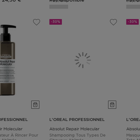
49,90 €
33,50
24,50 €
Pas disponible
Pas d
-30%
-30%
OFESSIONNEL
L'OREAL PROFESSIONNEL
L'ORE
r Molecular
Absolut Repair Molecular
Absolu
teur À Rincer Pour
Shampooing Tous Types De
Masque