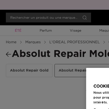
Promotion À Durée Limitée
ÉTÉ
Parfum
Visage
Maqui
Home
Marques
L'OREAL PROFESSIONNEL
Absolut Repair Mol
Absolut Repair Gold
Absolut Repair Molecular
COOKIE
7 Résultats
Nous util
pour prop
intérêts.
-30%