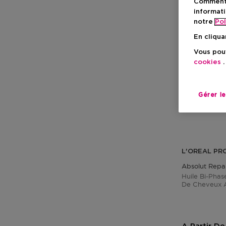
Comment f
informati
notre
Pol
En cliqua
Vous pouv
cookies
.
Gérer l
L'OREAL PR
Absolut Repai
Huile Bi-Phas
De Cheveux 