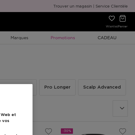
Emballage cadeau gratuit
Trouver un magasin
Service Clientèle
Wishlist
Panier
Promotion À Durée Limitée
Promotion À Duré
Marques
Promotions
CADEAU
Metal Detox
Pro Longer
Scalp Advanced
e Web et
e vos
-30%