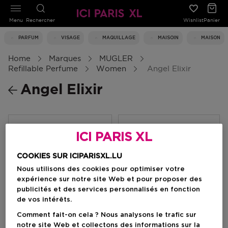
Menu
Rechercher
Wishlist
Panier
PARFUM
VISAGE
MAQUILLAGE
MAISOIN
MAISON
Home
Marques
MUGLER
Refillable Perfume
Women
Angel Elixir
Angel Elixir
Filtrer
ICI PARIS XL
COOKIES SUR ICIPARISXL.LU
0 Résultats
Nous utilisons des cookies pour optimiser votre
expérience sur notre site Web et pour proposer des
publicités et des services personnalisés en fonction
de vos intérêts.
Comment fait-on cela ? Nous analysons le trafic sur
notre site Web et collectons des informations sur la