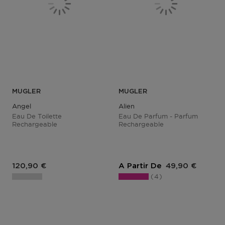
MUGLER
MUGLER
Angel
Alien
Eau De Toilette
Eau De Parfum - Parfum
Rechargeable
Rechargeable
Prix du produit
Prix du produit
120,90 €
A Partir De
49,90 €
4