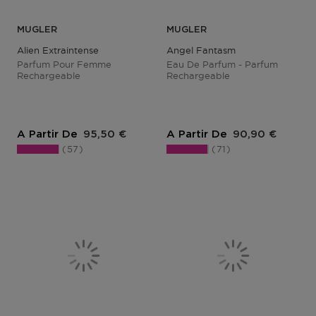
MUGLER
MUGLER
Alien Extraintense
Angel Fantasm
Parfum Pour Femme
Eau De Parfum - Parfum
Rechargeable
Rechargeable
Prix du produit
Prix du produit
A Partir De
95,50 €
A Partir De
90,90 €
57
71