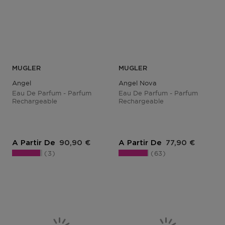
MUGLER
MUGLER
Angel
Angel Nova
Eau De Parfum - Parfum
Eau De Parfum - Parfum
Rechargeable
Rechargeable
Prix du produit
Prix du produit
A Partir De
90,90 €
A Partir De
77,90 €
3
63