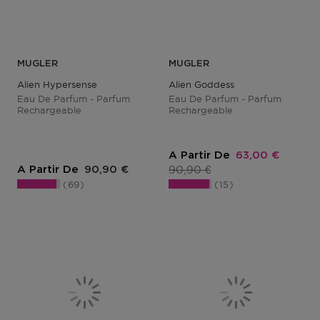
MUGLER
MUGLER
Alien Hypersense
Alien Goddess
Eau De Parfum - Parfum
Eau De Parfum - Parfum
Rechargeable
Rechargeable
Prix promotion
A Partir De
63,00 €
Prix du produit
Prix du produit
90,90 €
A Partir De
90,90 €
69
15