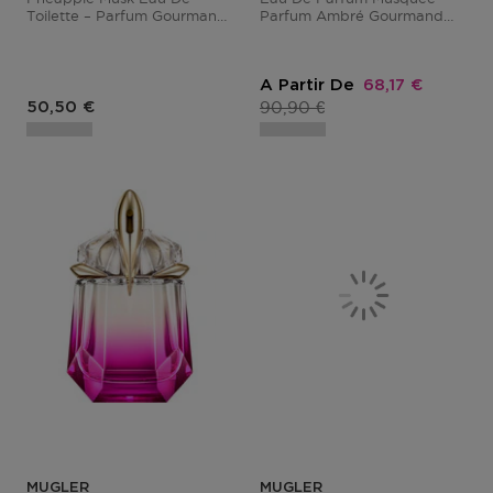
Toilette – Parfum Gourmand
Parfum Ambré Gourmand
Floral Et Fruité Pour Femme
Musqué Pour Femme
Prix promotion
A Partir De
68,17 €
Prix du produit
Prix du produit
90,90 €
50,50 €
MUGLER
MUGLER