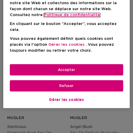
notre site Web et collectons des informations sur la
façon dont chacun se déplace sur notre site Web.
Prix du produit
Prix du produit
50,50 €
50,50 €
Consultez notre
Politique de confidentialite
En cliquant sur le bouton “Accepter”, vous acceptez
cela.
-25%
Vous pouvez également définir quels cookies sont
placés via l'option
Gérer les cookies
. Vous pouvez
toujours modifier ou retirer votre choix.
Accepter
Refuser
Gérer les cookies
MUGLER
MUGLER
Starlicious
Angel Blush
Pneapple Musk Eau De
Eau De Parfum Musquée -