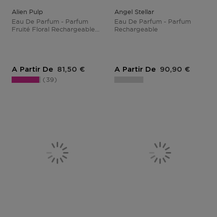
Alien Pulp
Angel Stellar
Eau De Parfum - Parfum
Eau De Parfum - Parfum
Fruité Floral Rechargeable
Rechargeable
Pour Femme
Prix du produit
Prix du produit
A Partir De
81,50 €
A Partir De
90,90 €
39