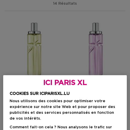
14 Résultats
ICI PARIS XL
COOKIES SUR ICIPARISXL.LU
Nous utilisons des cookies pour optimiser votre
MUGLER
MUGLER
expérience sur notre site Web et pour proposer des
Starlicious
Starlicious
publicités et des services personnalisés en fonction
Pistachio Praline Eau De
Berry Licorice Eau De
de vos intérêts.
Toilette – Parfum Gourmand
Toilette - Parfum Ambré
Boisé Fruité Pour Femme
Fruitée Gourmand Pour
Comment fait-on cela ? Nous analysons le trafic sur
Femme