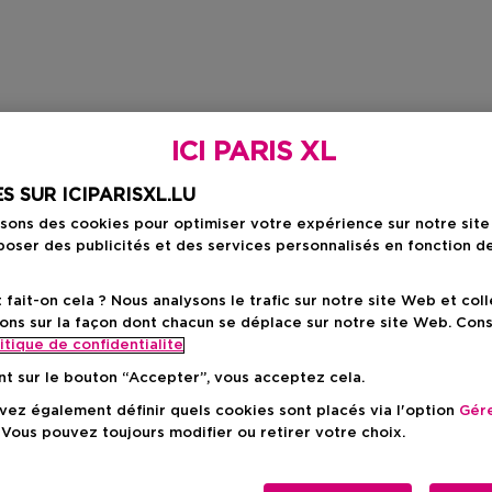
ICI PARIS XL
S SUR ICIPARISXL.LU
isons des cookies pour optimiser votre expérience sur notre sit
oser des publicités et des services personnalisés en fonction d
ait-on cela ? Nous analysons le trafic sur notre site Web et col
ons sur la façon dont chacun se déplace sur notre site Web. Con
itique de confidentialite
nt sur le bouton “Accepter”, vous acceptez cela.
ez également définir quels cookies sont placés via l'option
Gére
 Vous pouvez toujours modifier ou retirer votre choix.