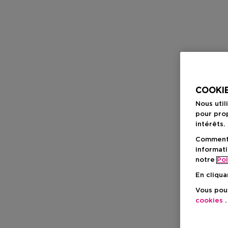
COOKIE
Nous util
pour prop
intérêts.
Comment f
informati
notre
Pol
En cliqua
Vous pouv
cookies
.