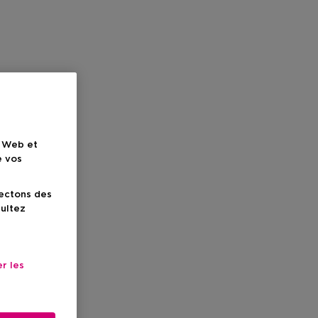
e Web et
e vos
lectons des
sultez
r les