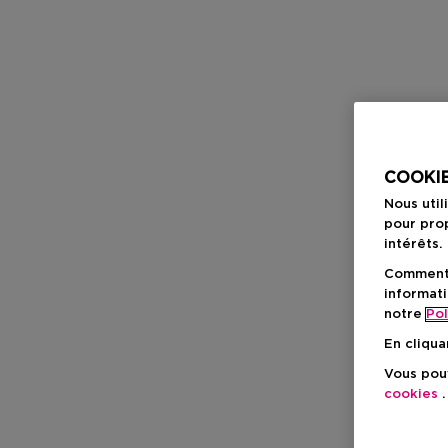
COOKIE
Nous util
pour prop
intérêts.
Comment f
informati
notre
Pol
En cliqua
Vous pouv
cookies
.