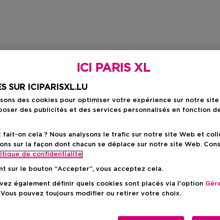
ICI PARIS XL
S SUR ICIPARISXL.LU
isons des cookies pour optimiser votre expérience sur notre sit
oser des publicités et des services personnalisés en fonction d
ait-on cela ? Nous analysons le trafic sur notre site Web et col
ons sur la façon dont chacun se déplace sur notre site Web. Con
itique de confidentialite
nt sur le bouton “Accepter”, vous acceptez cela.
ez également définir quels cookies sont placés via l'option
Gére
 Vous pouvez toujours modifier ou retirer votre choix.