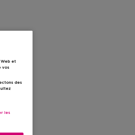
e Web et
e vos
lectons des
sultez
r les