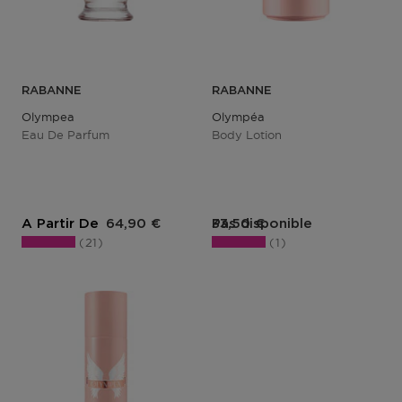
RABANNE
RABANNE
Olympea
Olympéa
Eau De Parfum
Body Lotion
Prix du produit
Prix du produit
A Partir De
64,90 €
Pas disponible
33,50 €
21
1