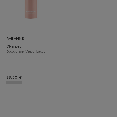
RABANNE
Olympea
Deodorant Vaporisateur
Prix du produit
33,50 €