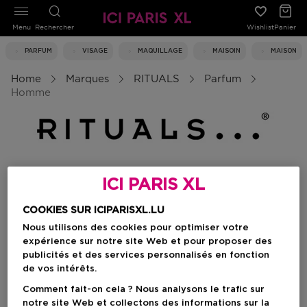
Menu
Rechercher
Wishlist
Panier
PARFUM
VISAGE
MAQUILLAGE
MAISOIN
MAISON
Home
Marques
RITUALS
Parfum
Homme
Homme
ICI PARIS XL
COOKIES SUR ICIPARISXL.LU
Filtrer
Nous utilisons des cookies pour optimiser votre
expérience sur notre site Web et pour proposer des
publicités et des services personnalisés en fonction
0 Résultats
de vos intérêts.
Comment fait-on cela ? Nous analysons le trafic sur
notre site Web et collectons des informations sur la