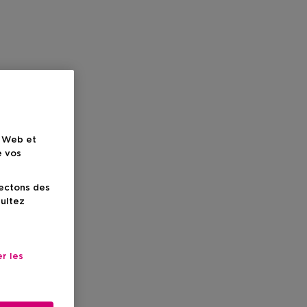
e Web et
e vos
lectons des
sultez
r les