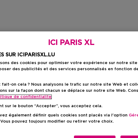
ICI PARIS XL
S SUR ICIPARISXL.LU
isons des cookies pour optimiser votre expérience sur notre sit
oser des publicités et des services personnalisés en fonction d
ait-on cela ? Nous analysons le trafic sur notre site Web et col
ons sur la façon dont chacun se déplace sur notre site Web. Con
itique de confidentialite
nt sur le bouton “Accepter”, vous acceptez cela.
ez également définir quels cookies sont placés via l'option
Gére
 Vous pouvez toujours modifier ou retirer votre choix.