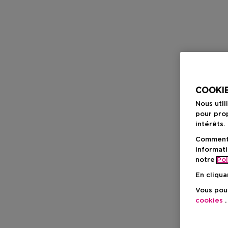
COOKIE
Nous util
pour prop
intérêts.
Comment f
informati
notre
Pol
En cliqua
Vous pouv
cookies
.