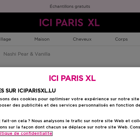
Échantillons gratuits
llage
Maison
Cheveux
Corps
Nashi Pear & Vanilla
ICI PARIS XL
S SUR ICIPARISXL.LU
a
isons des cookies pour optimiser votre expérience sur notre sit
oser des publicités et des services personnalisés en fonction d
ait-on cela ? Nous analysons le trafic sur notre site Web et col
ons sur la façon dont chacun se déplace sur notre site Web. Con
itique de confidentialite