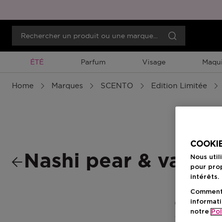
Promotion À Durée Limitée
ÉTÉ
Parfum
Visage
Maqui
Home
Marques
SCENTO
Edition Limitée
COOKIE
Nashi pear & vanill
Nous util
pour prop
intérêts.
Comment f
informati
0 Résultats
notre
Pol