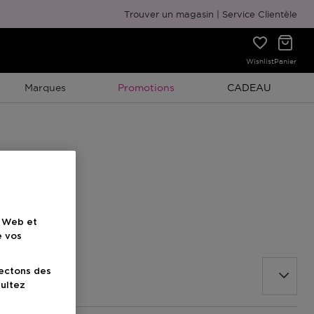
Emballage cadeau gratuit
Trouver un magasin
Service Clientèle
Wishlist
Panier
Promotion À Durée Limitée
Promotion À Duré
Marques
Promotions
CADEAU
e Web et
e vos
lectons des
sultez