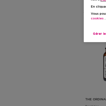
En cliqua
2 Résultats
Vous pouv
cookies
.
Gérer l
THE ORDINA