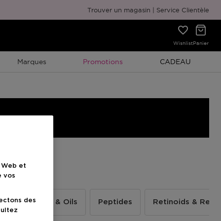
Emballage cadeau gratuit
Trouver un magasin
Service Clientèle
Wishlist
Panier
Promotion À Durée Limitée
Promotion À Duré
Marques
Promotions
CADEAU
e Web et
e vos
lectons des
Hydrators & Oils
Peptides
Retinoids & Retin
sultez