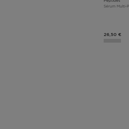
Peptides
Sérum Multi-
Prix du pro
26,50 €