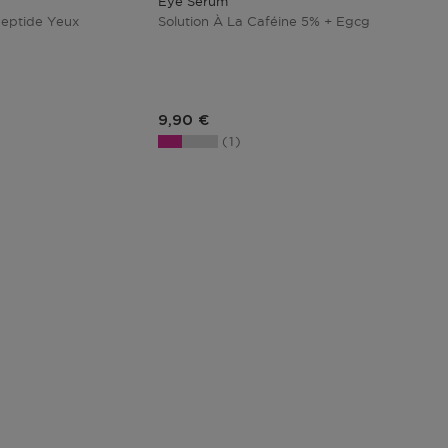
Eye Serum
Peptide Yeux
Solution À La Caféine 5% + Egcg
duit
Prix du produit
9,90 €
1