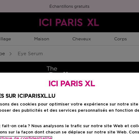
Échantillons gratuits
llage
Maison
Cheveux
Corps
pe
Eye Serum
ICI PARIS XL
S SUR ICIPARISXL.LU
isons des cookies pour optimiser votre expérience sur notre sit
oser des publicités et des services personnalisés en fonction d
ait-on cela ? Nous analysons le trafic sur notre site Web et col
Eye Serum
Masque
Direct Acids
Hair Care
ons sur la façon dont chacun se déplace sur notre site Web. Con
itique de confidentialite