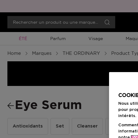
Promotion À Durée Limitée
ÉTÉ
Parfum
Visage
Maqui
Home
Marques
THE ORDINARY
Product Ty
COOKIE
Eye Serum
Nous util
pour prop
intérêts.
Comment f
Antioxidants
Set
Cleanser
Serum
informati
notre
Pol