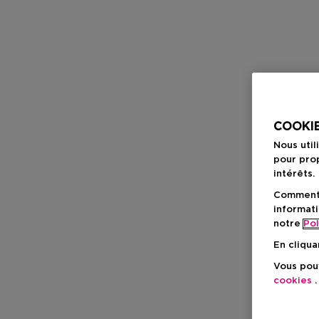
COOKIE
Nous util
pour prop
intérêts.
Comment f
informati
notre
Pol
En cliqua
Vous pouv
cookies
.