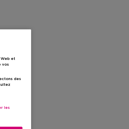
e Web et
e vos
lectons des
sultez
r les