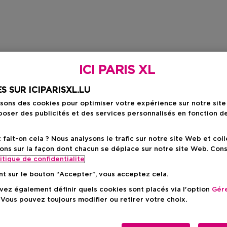
ICI PARIS XL
S SUR ICIPARISXL.LU
isons des cookies pour optimiser votre expérience sur notre sit
oser des publicités et des services personnalisés en fonction d
ait-on cela ? Nous analysons le trafic sur notre site Web et col
ons sur la façon dont chacun se déplace sur notre site Web. Con
itique de confidentialite
nt sur le bouton “Accepter”, vous acceptez cela.
ez également définir quels cookies sont placés via l'option
Gére
 Vous pouvez toujours modifier ou retirer votre choix.