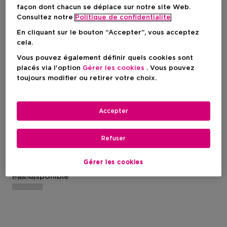
façon dont chacun se déplace sur notre site Web.
Consultez notre
Politique de confidentialite
En cliquant sur le bouton “Accepter”, vous acceptez
cela.
Vous pouvez également définir quels cookies sont
placés via l'option
Gérer les cookies
. Vous pouvez
toujours modifier ou retirer votre choix.
THE PERFUMIST
Accepter
Blackjack
Spray Corporel
Refuser
Gérer les cookies
Prix promotionnel
6,96 €
Prix du produit
9,95 €
Pas disponible