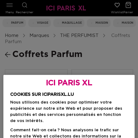
Menu
Rechercher
Wishlist
Panier
PARFUM
VISAGE
MAQUILLAGE
MAISOIN
MAISON
Home
Marques
THE PERFUMIST
Coffrets
Parfum
Coffrets Parfum
Filtrer
ICI PARIS XL
COOKIES SUR ICIPARISXL.LU
1 Résultats
Nous utilisons des cookies pour optimiser votre
expérience sur notre site Web et pour proposer des
publicités et des services personnalisés en fonction
de vos intérêts.
Comment fait-on cela ? Nous analysons le trafic sur
notre site Web et collectons des informations sur la