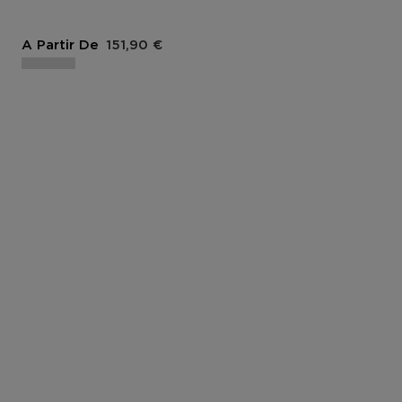
Prix du produit
A Partir De
151,90 €