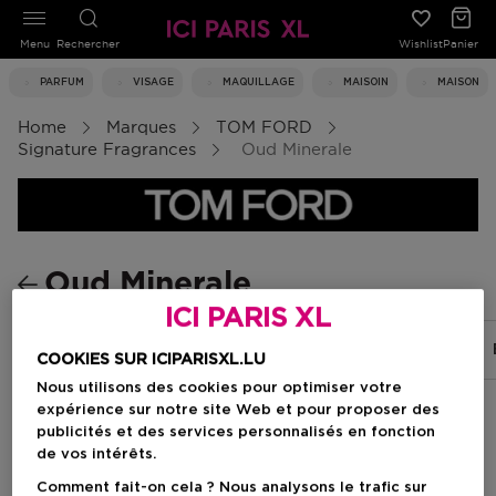
Menu
Rechercher
Wishlist
Panier
PARFUM
VISAGE
MAQUILLAGE
MAISOIN
MAISON
Home
Marques
TOM FORD
Signature Fragrances
Oud Minerale
Oud Minerale
ICI PARIS XL
Black Orchid
Café rose
Costa Azzurra
COOKIES SUR ICIPARISXL.LU
Nous utilisons des cookies pour optimiser votre
expérience sur notre site Web et pour proposer des
publicités et des services personnalisés en fonction
Filtrer
de vos intérêts.
Comment fait-on cela ? Nous analysons le trafic sur