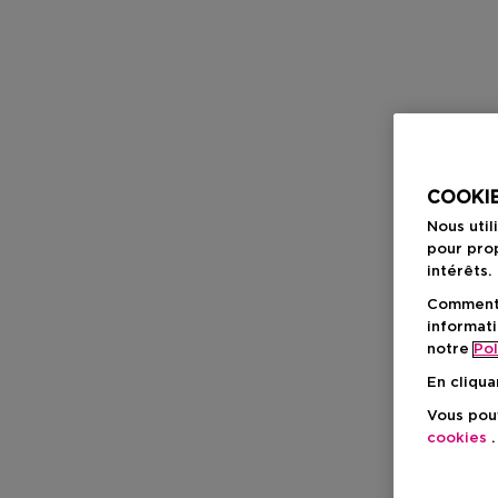
COOKIE
Nous util
pour prop
intérêts.
Comment f
informati
notre
Pol
En cliqua
Vous pouv
cookies
.