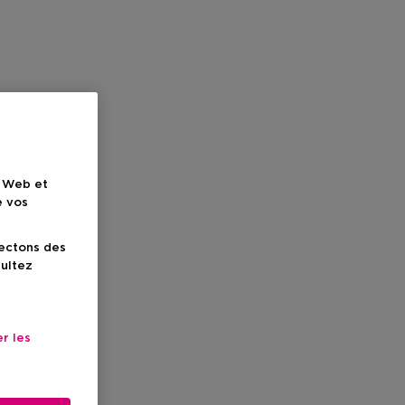
e Web et
e vos
lectons des
sultez
r les