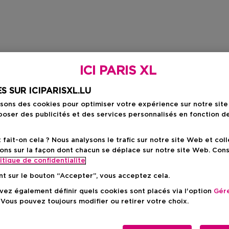
ICI PARIS XL
S SUR ICIPARISXL.LU
isons des cookies pour optimiser votre expérience sur notre sit
oser des publicités et des services personnalisés en fonction d
ait-on cela ? Nous analysons le trafic sur notre site Web et col
ons sur la façon dont chacun se déplace sur notre site Web. Con
itique de confidentialite
nt sur le bouton “Accepter”, vous acceptez cela.
ez également définir quels cookies sont placés via l'option
Gére
 Vous pouvez toujours modifier ou retirer votre choix.