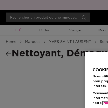
Promotion À Durée Limitée
ÉTÉ
Parfum
Visage
Maqui
Home
Marques
YVES SAINT LAURENT
Soin
Nettoyant, Démaqui
COOKIE
0 Résultats
Nous util
pour prop
intérêts.
Comment f
informati
notre
Pol