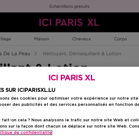
Échantillons gratuits
llage
Maison
Cheveux
Corps
s De La Peau
Nettoyant, Démaquillant & Lotion
llant & Lotion
ICI PARIS XL
S SUR ICIPARISXL.LU
isons des cookies pour optimiser votre expérience sur notre sit
oser des publicités et des services personnalisés en fonction d
ait-on cela ? Nous analysons le trafic sur notre site Web et col
ons sur la façon dont chacun se déplace sur notre site Web. Con
itique de confidentialite