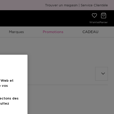
Emballage cadeau gratuit
Trouver un magasin
Service Clientèle
Wishlist
Panier
Promotion À Durée Limitée
Promotion À Duré
Marques
Promotions
CADEAU
e Web et
e vos
lectons des
sultez