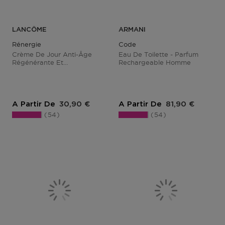
LANCÔME
ARMANI
Rénergie
Code
Crème De Jour Anti-Âge
Eau De Toilette - Parfum
Régénérante Et
Rechargeable Homme
Raffermissante
Prix du produit
Prix du produit
A Partir De
30,90 €
A Partir De
81,90 €
54
54