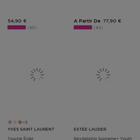
Prix du produit
Prix du produit
54,90 €
A Partir De
77,90 €
65
63
3
YVES SAINT LAURENT
ESTÉE LAUDER
Touche Éclat
Revitalizing Supreme+ Youth P