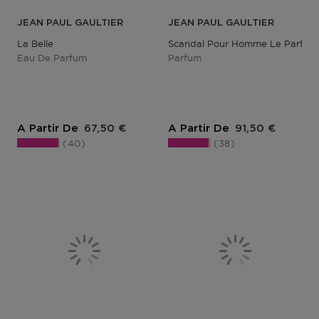
JEAN PAUL GAULTIER
JEAN PAUL GAULTIER
La Belle
Scandal Pour Homme Le Parfum
Eau De Parfum
Parfum
Prix du produit
Prix du produit
A Partir De
67,50 €
A Partir De
91,50 €
40
38