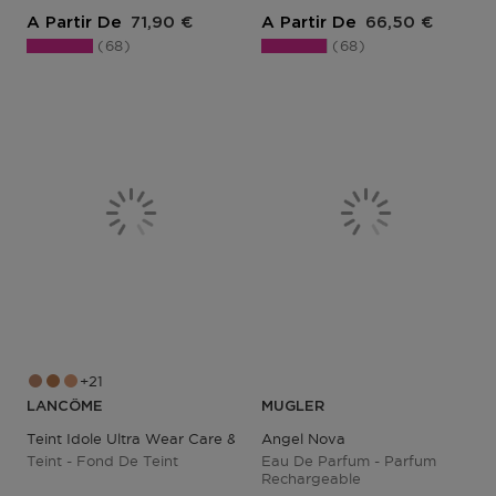
Prix du produit
Prix du produit
A Partir De
71,90 €
A Partir De
66,50 €
68
68
21
LANCÔME
MUGLER
Teint Idole Ultra Wear Care & Glow
Angel Nova
Teint - Fond De Teint
Eau De Parfum - Parfum
Rechargeable