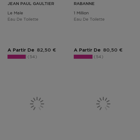
JEAN PAUL GAULTIER
RABANNE
Le Male
1 Million
Eau De Toilette
Eau De Toilette
Prix du produit
Prix du produit
A Partir De
82,50 €
A Partir De
80,50 €
54
54