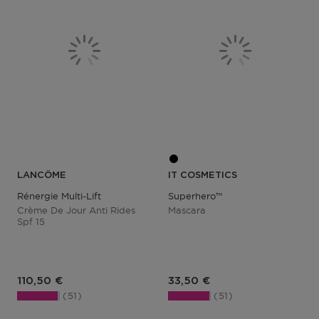
LANCÔME
IT COSMETICS
Rénergie Multi-Lift
Superhero™
Crème De Jour Anti Rides
Mascara
Spf 15
Prix du produit
Prix du produit
110,50 €
33,50 €
51
51