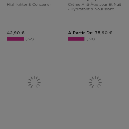
Highlighter & Concealer
Crème Anti-Âge Jour Et Nuit
- Hydratant & Nourissant
Prix du produit
Prix du produit
42,90 €
A Partir De
75,90 €
62
58