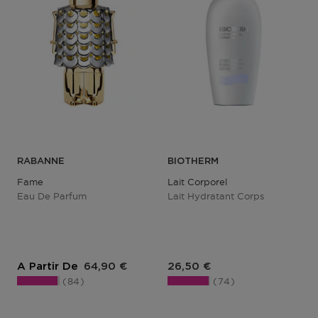
RABANNE
BIOTHERM
Fame
Lait Corporel
Eau De Parfum
Lait Hydratant Corps
Prix du produit
Prix du produit
A Partir De
64,90 €
26,50 €
84
74