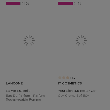
49
47
13
LANCÔME
IT COSMETICS
La Vie Est Belle
Your Skin But Better Cc+
Eau De Parfum - Parfum
Cc+ Creme Spf 50+
Rechargeable Femme