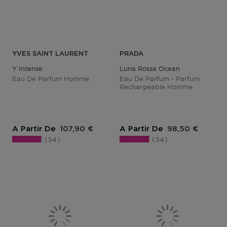
YVES SAINT LAURENT
PRADA
Y Intense
Luna Rossa Ocean
Eau De Parfum Homme
Eau De Parfum - Parfum
Rechargeable Homme
Prix du produit
Prix du produit
A Partir De
107,90 €
A Partir De
98,50 €
54
54