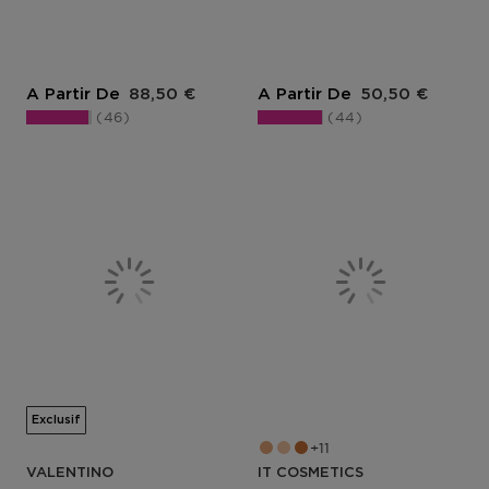
Prix du produit
Prix du produit
A Partir De
88,50 €
A Partir De
50,50 €
46
44
Exclusif
11
VALENTINO
IT COSMETICS