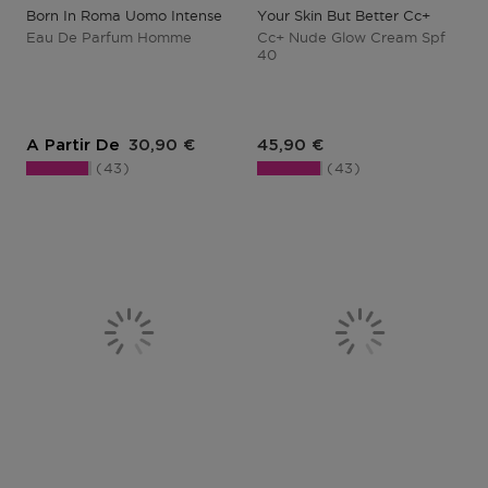
Born In Roma Uomo Intense
Your Skin But Better Cc+
Eau De Parfum Homme
Cc+ Nude Glow Cream Spf
40
Prix du produit
Prix du produit
A Partir De
30,90 €
45,90 €
43
43