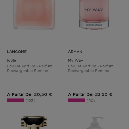
LANCÔME
ARMANI
Idôle
My Way
Eau De Parfum - Parfum
Eau De Parfum - Parfum
Rechargeable Femme
Rechargeable Femme
Prix du produit
Prix du produit
A Partir De
20,50 €
A Partir De
23,50 €
123
90