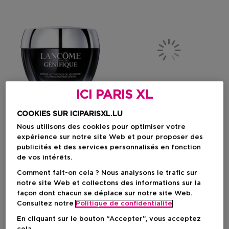
ICI PARIS XL
COOKIES SUR ICIPARISXL.LU
Nous utilisons des cookies pour optimiser votre
expérience sur notre site Web et pour proposer des
LANCÔME
YVES SAINT LAURENT
publicités et des services personnalisés en fonction
Génifique
Libre
de vos intérêts.
Crème De Jour Anti Age
Eau De Parfum - Parfum
Rechargeable Femme
Comment fait-on cela ? Nous analysons le trafic sur
notre site Web et collectons des informations sur la
façon dont chacun se déplace sur notre site Web.
Consultez notre
Politique de confidentialite
Prix du produit
Prix du produit
81,90 €
A Partir De
26,50 €
En cliquant sur le bouton “Accepter”, vous acceptez
73
70