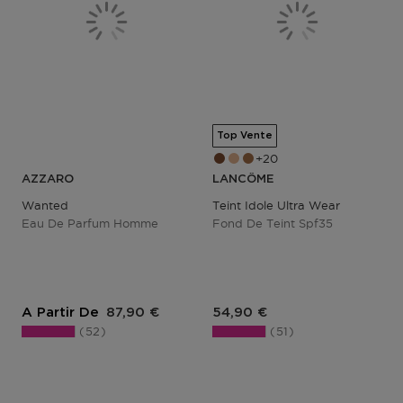
Top Vente
20
AZZARO
LANCÔME
Wanted
Teint Idole Ultra Wear
Eau De Parfum Homme
Fond De Teint Spf35
Prix du produit
Prix du produit
A Partir De
87,90 €
54,90 €
52
51