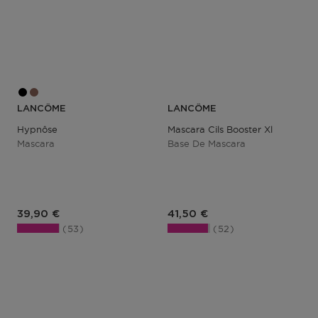
LANCÔME
LANCÔME
Hypnôse
Mascara Cils Booster Xl
Mascara
Base De Mascara
Prix du produit
Prix du produit
39,90 €
41,50 €
53
52