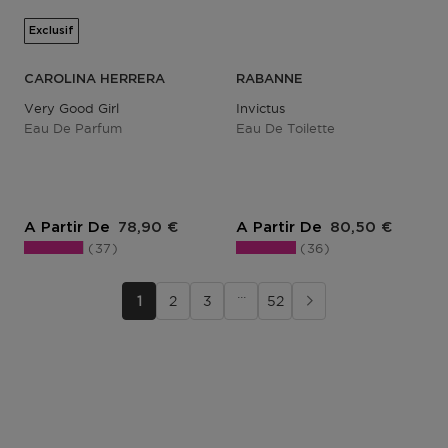
Exclusif
CAROLINA HERRERA
RABANNE
Very Good Girl
Invictus
Eau De Parfum
Eau De Toilette
Prix du produit
Prix du produit
A Partir De
78,90 €
A Partir De
80,50 €
37
36
···
1
2
3
52