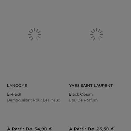
LANCÔME
YVES SAINT LAURENT
Bi-Facil
Black Opium
Démaquillant Pour Les Yeux
Eau De Parfum
Prix du produit
Prix du produit
A Partir De
34,90 €
A Partir De
23,50 €