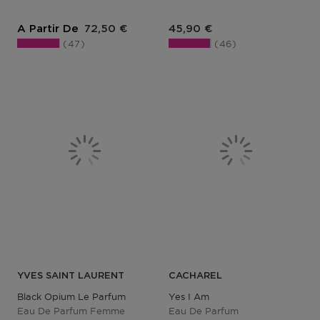
Prix du produit
Prix du produit
A Partir De
72,50 €
45,90 €
47
46
YVES SAINT LAURENT
CACHAREL
Black Opium Le Parfum
Yes I Am
Eau De Parfum Femme
Eau De Parfum