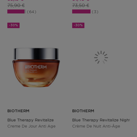
Prix du produit
Prix du produit
75,90 €
73,50 €
64
3
-30%
-30%
BIOTHERM
BIOTHERM
Blue Therapy Revitalize
Blue Therapy Revitalize Night
Creme De Jour Anti Age
Crème De Nuit Anti-Âge