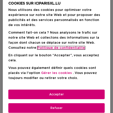
COOKIES SUR ICIPARISXL.LU
Nous utilisons des cookies pour optimiser votre
expérience sur notre site Web et pour proposer des
publicités et des services personnalisés en fonction
de vos intérêts.
Comment fait-on cela ? Nous analysons le trafic sur
notre site Web et collectons des informations sur la
façon dont chacun se déplace sur notre site Web.
Consultez notre
Politique de confidentialite
En cliquant sur le bouton “Accepter”, vous acceptez
cela.
Vous pouvez également définir quels cookies sont
BIOTHERM
BIOTHERM
placés via l'option
Gérer les cookies
. Vous pouvez
Blue Peptides
Blue Peptides
toujours modifier ou retirer votre choix.
Reshaper Yeux Et Lèvres -
Uplift Night Cream, Anti-Âge
Lifte Et Sculpte
Accepter
Prix promotionnel
Prix promotionnel
34,65 €
53,13 €
Prix du produit
Prix du produit
49,50 €
75,90 €
Pas disponible
Refuser
3