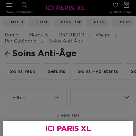
Menu
Rechercher
Wishlist
Panier
PARFUM
VISAGE
MAQUILLAGE
MAISOIN
MAISON
Home
Marques
BIOTHERM
Visage
Par Catégorie
Soins Anti-Âge
Soins Anti-Âge
Soins Yeux
Sérums
Soins Hydratants
So
Filtrer
6 Résultats
ICI PARIS XL
-30%