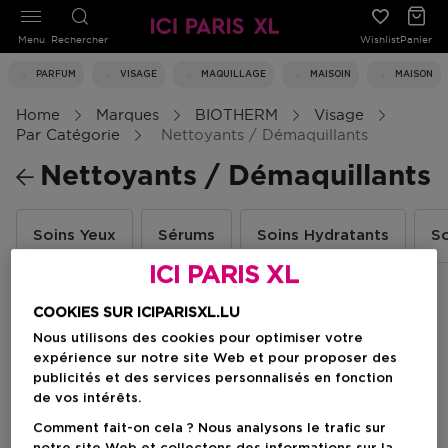
Menu
Rechercher
Wishlist
Panier
PARFUM
VISAGE
MAQUILLAGE
MAISOIN
MAISON
Home
Marques
BIOTHERM
Visage
Par Catégorie
Nettoyants / Démaquillants
Nettoyants / Démaquillants
Soins Yeux
Sérums
Soins Hydratants
So
ICI PARIS XL
COOKIES SUR ICIPARISXL.LU
Filtrer
Nous utilisons des cookies pour optimiser votre
expérience sur notre site Web et pour proposer des
publicités et des services personnalisés en fonction
1 Résultats
de vos intérêts.
Comment fait-on cela ? Nous analysons le trafic sur