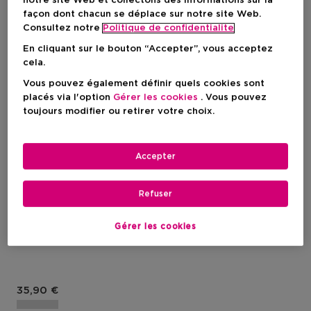
notre site Web et collectons des informations sur la
façon dont chacun se déplace sur notre site Web.
Consultez notre
Politique de confidentialite
En cliquant sur le bouton “Accepter”, vous acceptez
cela.
Vous pouvez également définir quels cookies sont
placés via l'option
Gérer les cookies
. Vous pouvez
toujours modifier ou retirer votre choix.
Accepter
BIOTHERM
Refuser
Biocils
Démaquillant Yeux
Gérer les cookies
Waterproof – Pour Peaux
Sensibles
Prix du produit
35,90 €