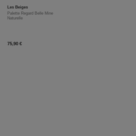
Les Beiges
Palette Regard Belle Mine
Naturelle
Prix du produit
75,90 €