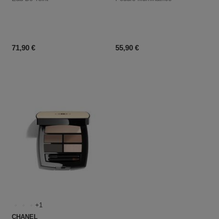
Prix du produit
Prix du produit
71,90 €
55,90 €
1
CHANEL