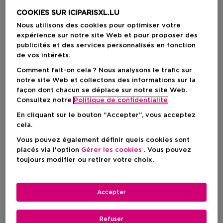
5 Résultats
COOKIES SUR ICIPARISXL.LU
Nous utilisons des cookies pour optimiser votre
expérience sur notre site Web et pour proposer des
publicités et des services personnalisés en fonction
de vos intérêts.
Comment fait-on cela ? Nous analysons le trafic sur
notre site Web et collectons des informations sur la
façon dont chacun se déplace sur notre site Web.
Consultez notre
Politique de confidentialite
En cliquant sur le bouton “Accepter”, vous acceptez
cela.
Vous pouvez également définir quels cookies sont
placés via l'option
Gérer les cookies
. Vous pouvez
toujours modifier ou retirer votre choix.
5
CHANEL
CHANEL
Les Beiges Touche De Teint
Les Beiges Fluide Enlumineur Bel
Accepter
Touche De Teint Fraîche Aux
Fluide Enlumineur
Microbulles De Pigments
Refuser