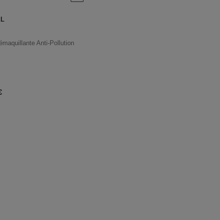
EL
émaquillante Anti-Pollution
u produit
€