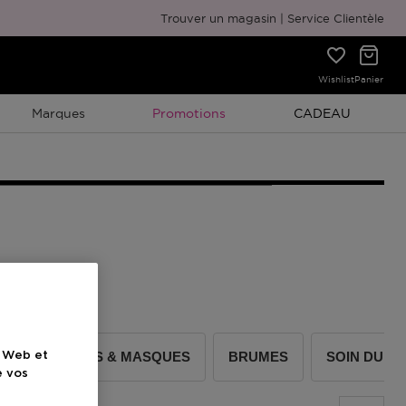
Emballage cadeau gratuit
Trouver un magasin
Service Clientèle
Wishlist
Panier
Promotion À Durée Limitée
Promotion À Duré
Marques
Promotions
CADEAU
GOMMAGES & MASQUES
BRUMES
SOIN DU C
e Web et
e vos