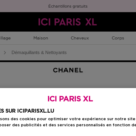
Échantillons gratuits
llage
Maison
Cheveux
Corps
Démaquillants & Nettoyants
toyants
ICI PARIS XL
S SUR ICIPARISXL.LU
OTIONS
SÉRUMS
CRÈMES
YEUX & LÈVRES
isons des cookies pour optimiser votre expérience sur notre sit
oser des publicités et des services personnalisés en fonction d