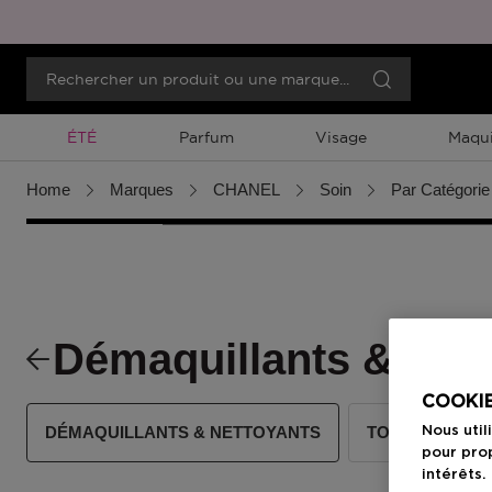
Promotion À Durée Limitée
ÉTÉ
Parfum
Visage
Maqui
Home
Marques
CHANEL
Soin
Par Catégorie
Démaquillants & Net
COOKIE
DÉMAQUILLANTS & NETTOYANTS
TONIQUES & L
Nous util
pour prop
intérêts.