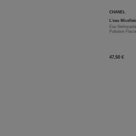
CHANEL
L'eau Micellai
Eau Nettoyante
Pollution Fla
Prix du prod
47,50 €