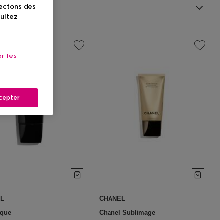
lectons des
sultez
r les
cepter
EL
CHANEL
sque
Chanel Sublimage