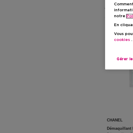
Comment f
7 Résultats
informati
notre
Pol
En cliqua
Vous pouv
cookies
.
Gérer l
CHANEL
Démaquillant 