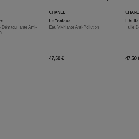
CHANEL
CHAN
re
Le Tonique
L’huile
 Démaquillante Anti-
Eau Vivifiante Anti-Pollution
Huile D
con
uit
Prix du produit
Prix d
47,50 €
47,50 