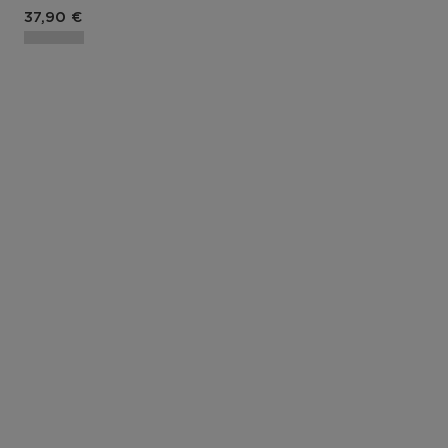
Prix du produit
37,90 €