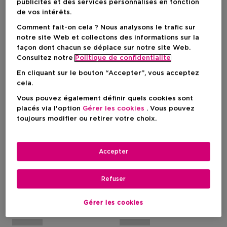
publicités et des services personnalisés en fonction
de vos intérêts.
Comment fait-on cela ? Nous analysons le trafic sur
notre site Web et collectons des informations sur la
façon dont chacun se déplace sur notre site Web.
Consultez notre
Politique de confidentialite
En cliquant sur le bouton “Accepter”, vous acceptez
cela.
Vous pouvez également définir quels cookies sont
placés via l'option
Gérer les cookies
. Vous pouvez
toujours modifier ou retirer votre choix.
3
CLINIQUE
CLINIQUE
Chubby Stick
Cheek Pop Blush
Accepter
Fard À Joues Crème
Fard À Joues - Pigmenté,
Naturel & Longue Tenue
Refuser
Gérer les cookies
Prix du produit
Prix du produit
32,90 €
33,50 €