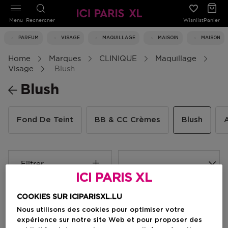
Menu
Rechercher
Wishlist
Panier
PARFUM
VISAGE
MAQUILLAGE
MAISOIN
MAISON
Home
Marques
CLINIQUE
Maquillage
Visage
Blush
Blush
Fond De Teint
BB & CC Crèmes
Blush
Filtrer
ICI PARIS XL
3 Résultats
COOKIES SUR ICIPARISXL.LU
Nous utilisons des cookies pour optimiser votre
expérience sur notre site Web et pour proposer des