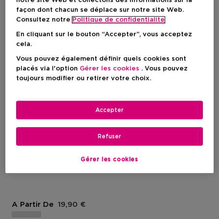
notre site Web et collectons des informations sur la
façon dont chacun se déplace sur notre site Web.
Consultez notre
Politique de confidentialite
En cliquant sur le bouton “Accepter”, vous acceptez
cela.
Vous pouvez également définir quels cookies sont
placés via l'option
Gérer les cookies
. Vous pouvez
toujours modifier ou retirer votre choix.
Nouveau
Accepter
CLINIQUE
Refuser
Set The Day
Spray Fixateur De
Gérer les cookies
Maquillage
Prix du produit
A Partir De
19,90 €