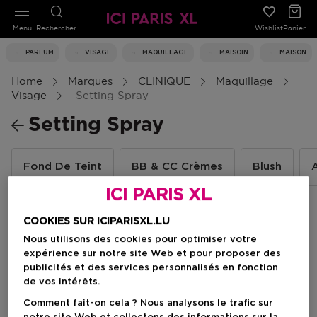
Menu
Rechercher
Wishlist
Panier
PARFUM
VISAGE
MAQUILLAGE
MAISOIN
MAISON
Home
Marques
CLINIQUE
Maquillage
Visage
Setting Spray
Setting Spray
Fond De Teint
BB & CC Crèmes
Blush
ICI PARIS XL
COOKIES SUR ICIPARISXL.LU
Filtrer
Nous utilisons des cookies pour optimiser votre
expérience sur notre site Web et pour proposer des
publicités et des services personnalisés en fonction
1 Résultats
de vos intérêts.
Comment fait-on cela ? Nous analysons le trafic sur