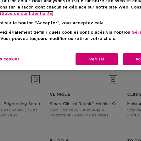
ait-on cela ? Nous analysons le trafic sur notre site Web et col
ons sur la façon dont chacun se déplace sur notre site Web. Con
itique de confidentialite
nt sur le bouton “Accepter”, vous acceptez cela.
ez également définir quels cookies sont placés via l'option
Gére
 Vous pouvez toujours modifier ou retirer votre choix.
es cookies
Refuser
Ac
CLINIQUE
CLINI
es Brightening Serum Concentrate
Smart Clinical Repair™ Wrinkle Correcting E
Moistu
 Les Cernes Et Les
Soin Des Yeux - Anti-Âge &
Soin D
Les Yeux.
Hydratant - Réduit Les Rides
- Tous
duit
Prix du produit
Prix 