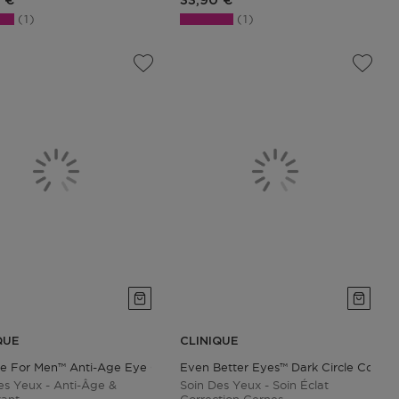
 €
33,90 €
1
1
QUE
CLINIQUE
ue For Men™ Anti-Age Eye Cream
Even Better Eyes™ Dark Circle Correc
es Yeux - Anti-Âge &
Soin Des Yeux - Soin Éclat