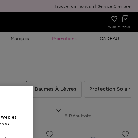
Emballage cadeau gratuit
Trouver un magasin
Service Clientèle
Wishlist
Panier
Promotion À Durée Limitée
Promotion À Duré
Marques
Promotions
CADEAU
 Des Yeux
Baumes À Lèvres
Protection Solaire
8 Résultats
e Web et
e vos