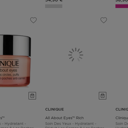
54,90 €
38,90
CLINIQUE
CLINI
es™
All About Eyes™ Rich
Cliniq
 - Hydratant -
Soin Des Yeux - Hydratant -
Soin D