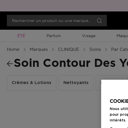
Promotion À Durée Limitée
ÉTÉ
Parfum
Visage
Maqui
Menu
Home
Marques
CLINIQUE
Soins
Par Cat
Soin Contour Des 
Crèmes & Lotions
Nettoyants
Exfoliants
COOKIE
Nous util
pour prop
intérêts.