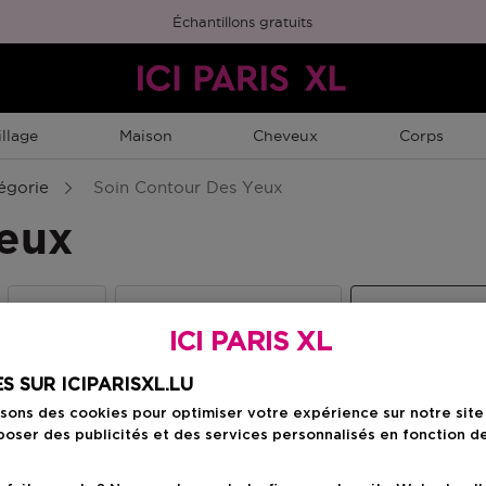
Échantillons gratuits
llage
Maison
Cheveux
Corps
égorie
Soin Contour Des Yeux
Yeux
Sérums
Masques & Gommages
Soin Contour
ICI PARIS XL
S SUR ICIPARISXL.LU
isons des cookies pour optimiser votre expérience sur notre sit
oser des publicités et des services personnalisés en fonction d