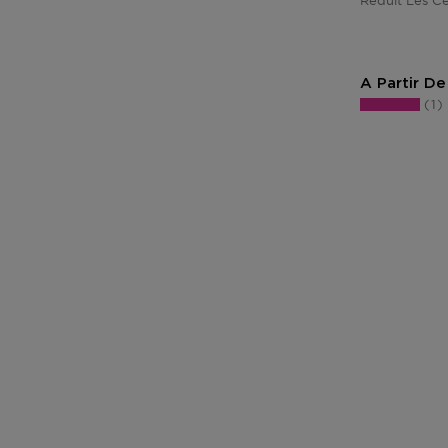
Réduit Les C
A Partir De
1