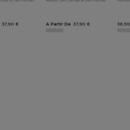
ernes & Les Poches
Réduit Les Cernes & Les Poches
Hydrat
Prix du produit
Prix du produit
Prix 
37,90 €
A Partir De
37,90 €
38,90