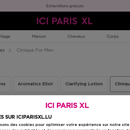
Échantillons gratuits
llage
Maison
Cheveux
Corps
es
Clinique For Men
ons
Aromatics Elixir
Clarifying Lotion
Cliniq
ICI PARIS XL
S SUR ICIPARISXL.LU
isons des cookies pour optimiser votre expérience sur notre sit