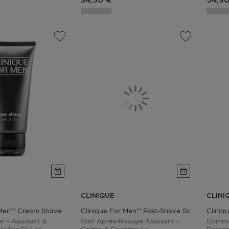
34,50 €
54,90
CLINIQUE
CLINI
 Men™ Cream Shave
Clinique For Men™ Post-Shave Soother
Cliniq
r - Apaisant &
Soin Après-Rasage Apaisant -
Gomma