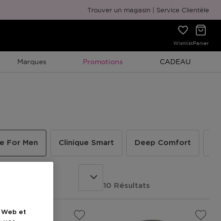
Emballage cadeau gratuit
Trouver un magasin
Service Clientèle
Wishlist
Panier
Promotion À Durée Limitée
Promotion À Duré
Marques
Promotions
CADEAU
ue For Men
Clinique Smart
Deep Comfort
Ev
10 Résultats
e Web et