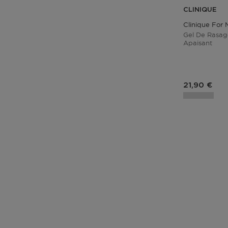
CLINIQUE
Clinique For
Gel De Rasage
Apaisant
Prix du pro
21,90 €