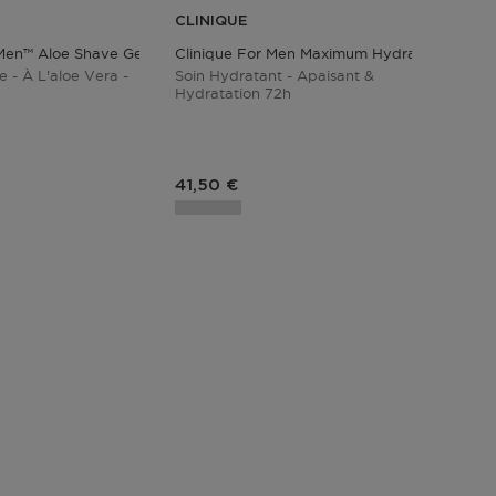
CLINIQUE
 Men™ Aloe Shave Gel
Clinique For Men Maximum Hydrator Activat
 - À L'aloe Vera -
Soin Hydratant - Apaisant &
Hydratation 72h
duit
Prix du produit
41,50 €