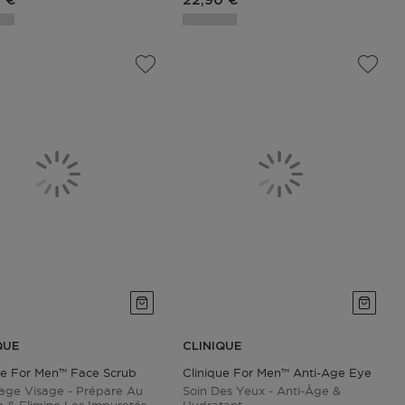
 €
22,90 €
QUE
CLINIQUE
ue For Men™ Face Scrub
Clinique For Men™ Anti-Age Eye Cre
ge Visage - Prépare Au
Soin Des Yeux - Anti-Âge &