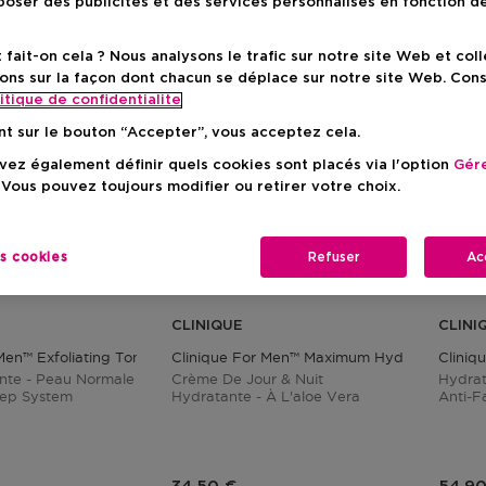
oser des publicités et des services personnalisés en fonction d
ait-on cela ? Nous analysons le trafic sur notre site Web et col
ons sur la façon dont chacun se déplace sur notre site Web. Con
itique de confidentialite
nt sur le bouton “Accepter”, vous acceptez cela.
ez également définir quels cookies sont placés via l'option
Gére
 Vous pouvez toujours modifier ou retirer votre choix.
es cookies
Refuser
Ac
CLINIQUE
CLINI
Men™ Exfoliating Tonic
Clinique For Men™ Maximum Hydrator 72-Hou
Cliniq
ante - Peau Normale
Crème De Jour & Nuit
Hydrat
tep System
Hydratante - À L'aloe Vera
Anti-F
duit
Prix du produit
Prix 