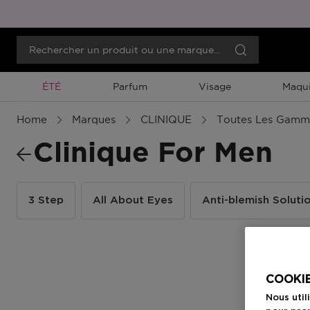
Promotion À Durée Limitée
ÉTÉ
Parfum
Visage
Maqui
Menu
Home
Marques
CLINIQUE
Toutes Les Gamm
Clinique For Men
3 Step
All About Eyes
Anti-blemish Soluti
COOKIE
Nous util