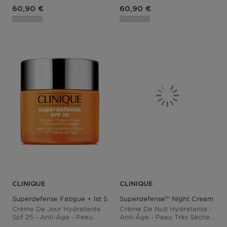
Prix du produit
Prix du produit
60,90 €
60,90 €
CLINIQUE
CLINIQUE
Superdefense Fatigue + 1st Signs Of Age Multi-Correcting Cream
Superdefense™ Night Cream
Crème De Jour Hydratante
Crème De Nuit Hydratante -
Spf 25 - Anti-Âge - Peau
Anti-Âge - Peau Très Sèche
Sèche/mixte
À Mixte