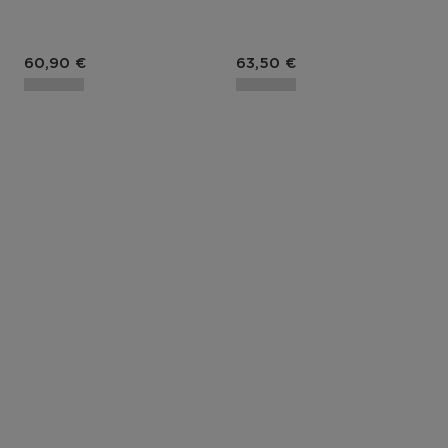
Prix du produit
Prix du produit
60,90 €
63,50 €