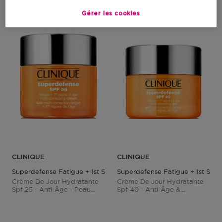
Gérer les cookies
CLINIQUE
CLINIQUE
Superdefense Fatigue + 1st Signs Of Age Multi Correcting Cream
Superdefense Fatigue + 1st Signs
Crème De Jour Hydratante
Crème De Jour Hydratante
Spf 25 - Anti-Âge - Peau
Spf 40 - Anti-Âge &
Mixte/grasse
Rafraîchissante