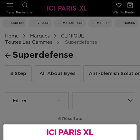
Menu
Rechercher
Wishlist
Panier
PARFUM
VISAGE
MAQUILLAGE
MAISOIN
MAISON
Home
Marques
CLINIQUE
Toutes Les Gammes
Superdefense
Superdefense
3 Step
All About Eyes
Anti-blemish Solutio
Filtrer
6 Résultats
ICI PARIS XL