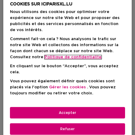
COOKIES SUR ICIPARISXL.LU
Nous utilisons des cookies pour optimiser votre
expérience sur notre site Web et pour proposer des
publicités et des services personnalisés en fonction
de vos intérêts.
Comment fait-on cela ? Nous analysons le trafic sur
notre site Web et collectons des informations sur la
façon dont chacun se déplace sur notre site Web.
Consultez notre
Politique de confidentialite
En cliquant sur le bouton “Accepter”, vous acceptez
cela.
Vous pouvez également définir quels cookies sont
CLINIQUE
CLINIQUE
placés via l'option
Gérer les cookies
. Vous pouvez
Superdefense City Block Broad Daily Energy + Face Protector
Superdefense™ Night Cream
toujours modifier ou retirer votre choix.
Protection Solaire Visage -
Crème De Nuit Hydratante -
Énergisant & Non Gras
Anti-Âge - Peau Mixte À
Grasse
Accepter
Prix du produit
Prix du produit
28,90 €
63,50 €
Refuser
1