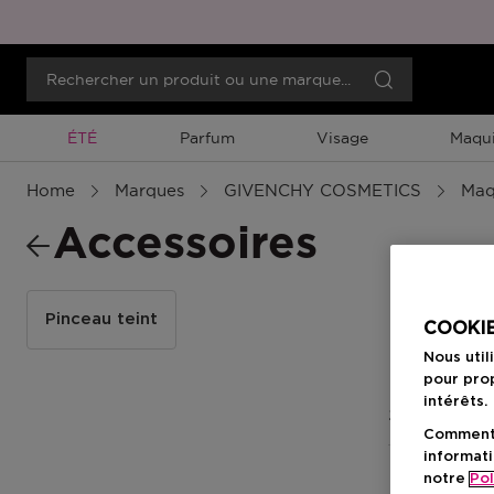
Promotion À Durée Limitée
ÉTÉ
Parfum
Visage
Maqui
Home
Marques
GIVENCHY COSMETICS
Maq
Accessoires
Pinceau teint
COOKIE
Nous util
pour prop
intérêts.
2 Résultats
Comment f
informati
notre
Pol