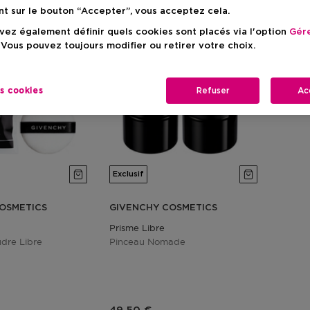
nt sur le bouton “Accepter”, vous acceptez cela.
ez également définir quels cookies sont placés via l'option
Gére
 Vous pouvez toujours modifier ou retirer votre choix.
es cookies
Refuser
Ac
Exclusif
OSMETICS
GIVENCHY COSMETICS
Prisme Libre
dre Libre
Pinceau Nomade
duit
Prix du produit