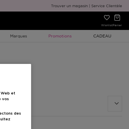
Emballage cadeau gratuit
Trouver un magasin
Service Clientèle
Wishlist
Panier
Promotion À Durée Limitée
Promotion À Duré
Marques
Promotions
CADEAU
e Web et
e vos
lectons des
sultez