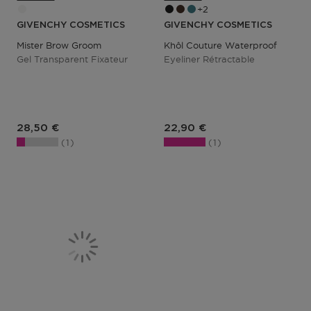
2
GIVENCHY COSMETICS
GIVENCHY COSMETICS
Mister Brow Groom
Khôl Couture Waterproof
Gel Transparent Fixateur
Eyeliner Rétractable
Prix du produit
Prix du produit
28,50 €
22,90 €
1
1