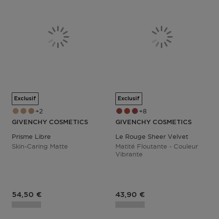
Exclusif
Exclusif
2
8
GIVENCHY COSMETICS
GIVENCHY COSMETICS
Prisme Libre
Le Rouge Sheer Velvet
Skin-Caring Matte
Matité Floutante - Couleur
Vibrante
Prix du produit
Prix du produit
54,50 €
43,90 €