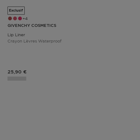
Exclusif
4
GIVENCHY COSMETICS
Lip Liner
Crayon Lèvres Waterproof
Prix du produit
25,90 €