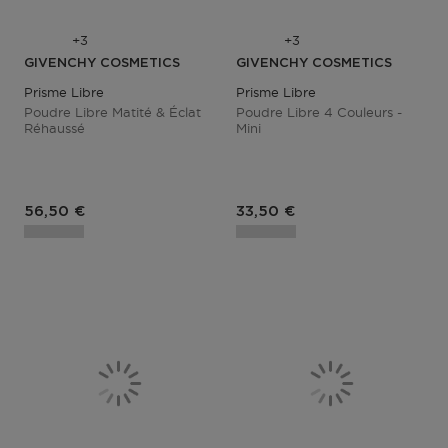
3
3
GIVENCHY COSMETICS
GIVENCHY COSMETICS
Prisme Libre
Prisme Libre
Poudre Libre Matité & Éclat
Poudre Libre 4 Couleurs -
Réhaussé
Mini
Prix du produit
Prix du produit
56,50 €
33,50 €