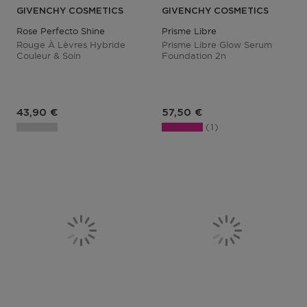
GIVENCHY COSMETICS
GIVENCHY COSMETICS
Rose Perfecto Shine
Prisme Libre
Rouge À Lèvres Hybride
Prisme Libre Glow Serum
Couleur & Soin
Foundation 2n
Prix du produit
Prix du produit
43,90 €
57,50 €
1