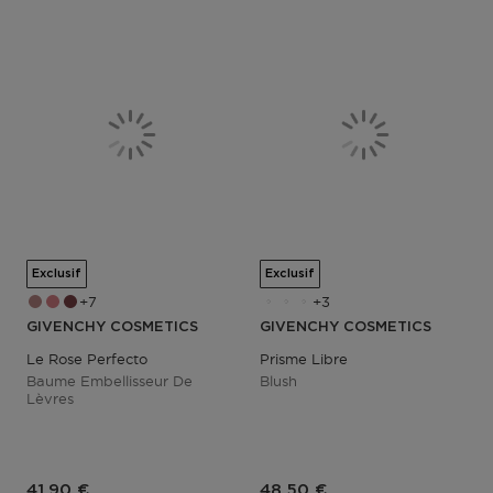
Exclusif
Exclusif
7
3
GIVENCHY COSMETICS
GIVENCHY COSMETICS
Le Rose Perfecto
Prisme Libre
Baume Embellisseur De
Blush
Lèvres
Prix du produit
Prix du produit
41,90 €
48,50 €