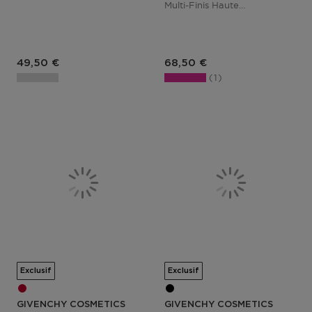
Multi-Finis Haute
Pigmentation & Tenue 12h
Prix du produit
Prix du produit
49,50 €
68,50 €
1
Exclusif
Exclusif
GIVENCHY COSMETICS
GIVENCHY COSMETICS