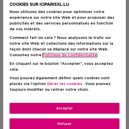
COOKIES SUR ICIPARISXL.LU
Nous utilisons des cookies pour optimiser votre
expérience sur notre site Web et pour proposer des
Prix du produit
Prix du produit
51,50 €
46,90 €
publicités et des services personnalisés en fonction
de vos intérêts.
Comment fait-on cela ? Nous analysons le trafic sur
notre site Web et collectons des informations sur la
façon dont chacun se déplace sur notre site Web.
Consultez notre
Politique de confidentialite
En cliquant sur le bouton “Accepter”, vous acceptez
cela.
Vous pouvez également définir quels cookies sont
placés via l'option
Gérer les cookies
. Vous pouvez
toujours modifier ou retirer votre choix.
Accepter
1
3
GIVENCHY COSMETICS
GIVENCHY COSMETICS
Refuser
Prisme Libre
Prisme Libre