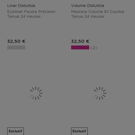
Liner Disturbia
Volume Disturbia
Eyeliner Feutre Précision
Mascara Volume Et Courbe
Tenue 24 Heures
Tenue 24 Heures
Waterproof
Prix du produit
Prix du produit
32,50 €
32,50 €
2
Exclusif
Exclusif