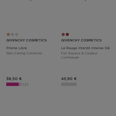
GIVENCHY COSMETICS
GIVENCHY COSMETICS
Prisme Libre
Le Rouge Interdit Intense Silk
Skin-Caring Corrector
Fini Soyeux & Couleur
Lumineuse
Prix du produit
Prix du produit
38,50 €
43,90 €
2