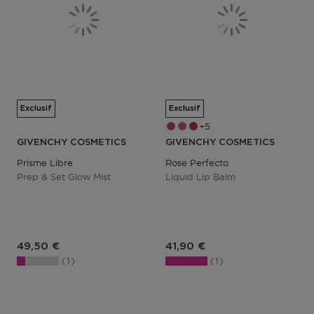
Exclusif
Exclusif
5
GIVENCHY COSMETICS
GIVENCHY COSMETICS
Prisme Libre
Rose Perfecto
Prep & Set Glow Mist
Liquid Lip Balm
Prix du produit
Prix du produit
49,50 €
41,90 €
1
1