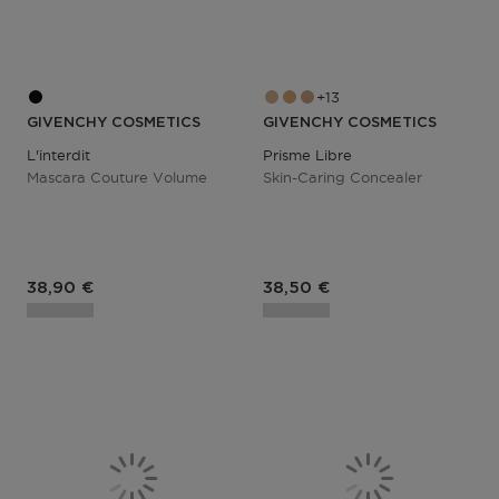
13
GIVENCHY COSMETICS
GIVENCHY COSMETICS
L'interdit
Prisme Libre
Mascara Couture Volume
Skin-Caring Concealer
Prix du produit
Prix du produit
38,90 €
38,50 €