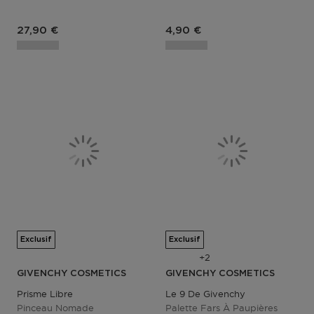
Prix du produit
Prix du produit
27,90 €
4,90 €
Exclusif
Exclusif
2
GIVENCHY COSMETICS
GIVENCHY COSMETICS
Prisme Libre
Le 9 De Givenchy
Pinceau Nomade
Palette Fars À Paupières