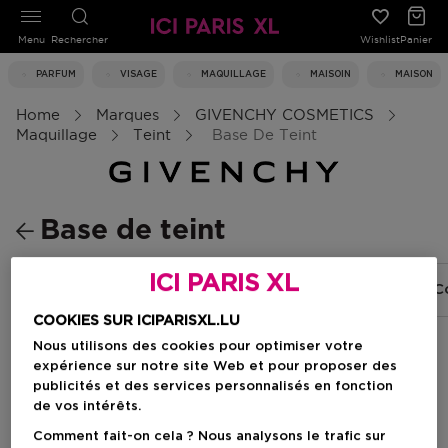
Menu
Rechercher
Wishlist
Panier
PARFUM
VISAGE
MAQUILLAGE
MAISOIN
MAISON
Home
Marques
GIVENCHY COSMETICS
Maquillage
Teint
Base De Teint
Base de teint
ICI PARIS XL
Base de teint
Fond De Teint
Anti-cerne / C
COOKIES SUR ICIPARISXL.LU
Nous utilisons des cookies pour optimiser votre
expérience sur notre site Web et pour proposer des
Filtrer
publicités et des services personnalisés en fonction
de vos intérêts.
1 Résultats
Comment fait-on cela ? Nous analysons le trafic sur