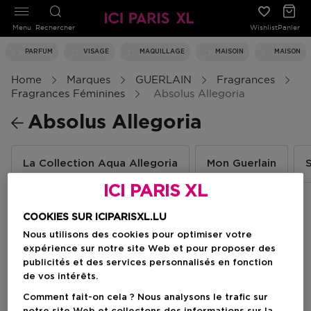
Menu
Rechercher
Wishlist
Panier
PARFUM
VISAGE
MAQUILLAGE
MAISOIN
MAISON
Home
Marques
GUERLAIN
Fragrances
Fragrances Féminines
Absolus Allegoria
Absolus Allegoria
La Collection Aqua Allegoria
Mon Guerlain
ICI PARIS XL
COOKIES SUR ICIPARISXL.LU
Filtrer
Nous utilisons des cookies pour optimiser votre
expérience sur notre site Web et pour proposer des
publicités et des services personnalisés en fonction
2 Résultats
de vos intérêts.
Comment fait-on cela ? Nous analysons le trafic sur