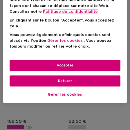
notre site Web et collectons des informations sur la
façon dont chacun se déplace sur notre site Web.
Consultez notre
Politique de confidentialite
En cliquant sur le bouton “Accepter”, vous acceptez
cela.
Vous pouvez également définir quels cookies sont
placés via l'option
Gérer les cookies
. Vous pouvez
toujours modifier ou retirer votre choix.
Accepter
GUERLAIN
GUERLAIN
Refuser
Absolus Allegoria
Absolus Allegoria
Ambre Samar - Eau De
Santal Royal - Brume
Gérer les cookies
Parfum
Cheveux
Prix du produit
Prix du produit
169,50 €
62,50 €
5